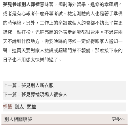
夢見參加別人葬禮
意味著，規劃海外留學、進修的幸運期。
或者是有心報考什麽升等考試、檢定測驗的人也是著手準備
的時候棉。另外，工作上的商談或個人約會都不妨比平常更
講究一點打扮，光鮮亮麗的外表走到哪都很管用。不過這兩
天不論到什麽地方，需要晚歸的時候一定記得跟家人通知一
聲，這兩天要對家人撒謊或超過門禁不報備，那麽接下來的
日子也不用想太快樂的過了。
上一篇：
夢見別人新衣服
下一篇：
夢見葬禮現場人很多人
標籤:
別人
葬禮
別人相關解夢
更多>>