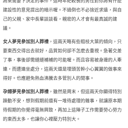
將來需要下決定的事件，這時年紀較長的男性對你將有什麽
建設性的意見提出的暗示喔。不過倒也不必捨近求遠，與自
己的父親、家中長輩談談看，親密的人才會有最真誠的建
議。
女人夢見參加別人葬禮
，這兩天略有些粗枝大葉的傾向，只
要東西交得出去就好，品質如何卻不怎麽去重視。急著交差
了事，事後卻需縫縫補補的可能喔。而且容易被身邊的人牽
連，而遭連坐處分，這兩天還是埋頭苦幹小心翼翼的做事來
得好。也應避免熱血沸騰去多管別人的閒事。
孕婦夢見參加別人葬禮
，雖然是周末，但這兩天你顯得特別
躁動不安，想到假期前還有一堆待處理的雜事，就讓原本期
待假期的你覺得毫無興致，再加上這陣子工作需要勞心勞力
的東西太多，也讓你心裡壓力特別大。