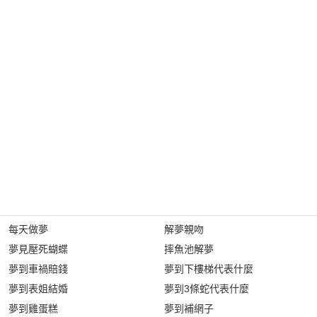
每天做夢
解夢親吻
夢見壓死蝴蝶
摔魚池解夢
夢到車禍賠錢
夢到下樓梯代表什麼
夢到表姐結婚
夢到3條蛇代表什麼
夢到雞蛋糕
夢到補網子