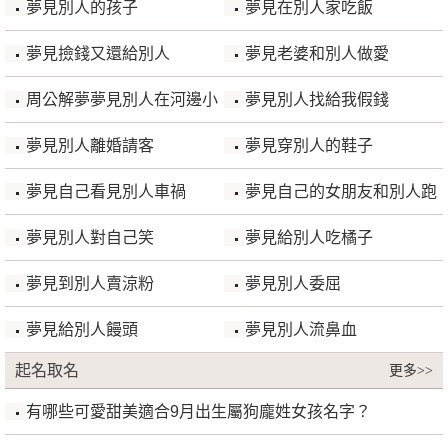
夢見別人的孩子
夢見在別人家吃飯
夢見撿錢又還給別人
夢見老婆和別人做愛
周公解夢夢見別人在河邊小
夢見別人找給我假錢
便
夢見別人離婚請客
夢見穿別人的鞋子
夢見自己看見別人車禍
夢見自己的女朋友和別人跑
了
夢見別人對自己笑
夢見給別人吃橘子
夢見到別人賣涼粉
夢見別人委屈
夢見給別人饅頭
夢見別人流鼻血
起名取名
更多>>
有哪些可愛甜美適合9月出生屬狗龐姓女孩名字？