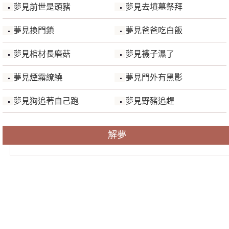
夢見前世是頭豬
夢見去墳墓祭拜
夢見換門鎖
夢見爸爸吃白飯
夢見棺材長磨菇
夢見襪子濕了
夢見煙霧繚繞
夢見門外有黑影
夢見狗追著自己跑
夢見野豬追趕
解夢