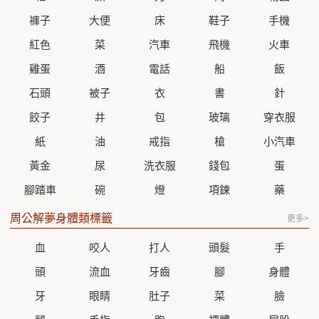
褲子
大便
床
鞋子
手機
紅色
菜
汽車
飛機
火車
雞蛋
酒
電話
船
飯
石頭
被子
衣
書
針
餃子
井
包
玻璃
穿衣服
紙
油
戒指
槍
小汽車
黃金
尿
洗衣服
錢包
蛋
腳踏車
碗
燈
項鍊
藥
周公解夢身體類標籤
更多>
血
咬人
打人
頭髮
手
頭
流血
牙齒
腳
身體
牙
眼睛
肚子
菜
臉