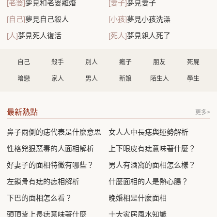
[老婆]
夢見和老婆離婚
[妻子]
夢見妻子
[自己]
夢見自己殺人
[小孩]
夢見小孩洗澡
[人]
夢見死人復活
[死人]
夢見親人死了
自己
殺手
別人
瘋子
朋友
死屍
暗戀
家人
男人
新娘
陌生人
學生
最新熱點
更多>
鼻子兩側的痣代表是什麼意思
女人人中長痣與運勢解析
性格兇狠惡毒的人面相解析
上下眼皮有痣意味著什麼？
好妻子的面相特徵有哪些？
男人有酒窩的面相怎么樣？
左鎖骨有痣的痣相解析
什麼面相的人是熱心腸？
下巴的面相怎么看？
晚婚相是什麼面相
頭頂背上長痣意味著什麼
十大家居風水知識