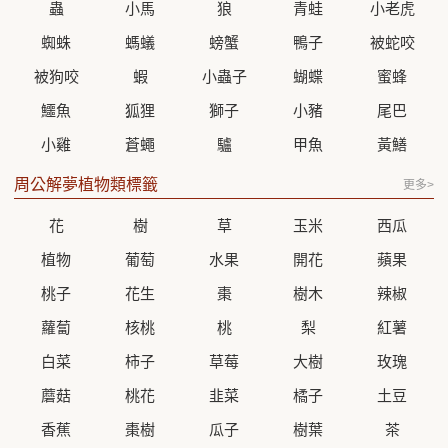
蟲
小馬
狼
青蛙
小老虎
蜘蛛
螞蟻
螃蟹
鴨子
被蛇咬
被狗咬
蝦
小蟲子
蝴蝶
蜜蜂
鱷魚
狐狸
獅子
小豬
尾巴
小雞
蒼蠅
驢
甲魚
黃鱔
周公解夢植物類標籤
更多>
花
樹
草
玉米
西瓜
植物
葡萄
水果
開花
蘋果
桃子
花生
棗
樹木
辣椒
蘿蔔
核桃
桃
梨
紅薯
白菜
柿子
草莓
大樹
玫瑰
蘑菇
桃花
韭菜
橘子
土豆
香蕉
棗樹
瓜子
樹葉
茶