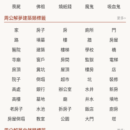
喪屍
佛祖
燒紙錢
魔鬼
吸血鬼
周公解夢建築類標籤
更多>
家
房子
房
廁所
門
路
墳墓
樓
牆
房屋
醫院
建築
樓梯
學校
橋
寺廟
窗戶
房間
監獄
電梯
房頂
糞坑
屋頂
樓房
店
院子
倒塌
超市
坑
裝修
高處
銀行
辦公室
水井
新房
高樓
墓地
廟
井水
墳地
老房子
水池
拆房子
飯店
廚房
房屋倒塌
教室
公園
大門
塔