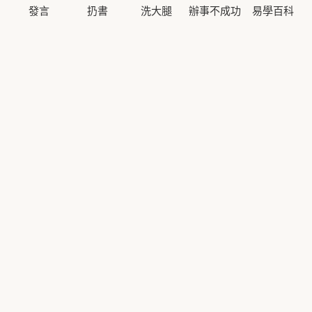
發言
扔書
洗大腿
辦事不成功
易學百科