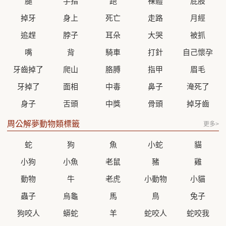
腿
手指
跑
裸體
屁股
掉牙
身上
死亡
走路
月經
追趕
脖子
耳朵
大哭
被抓
嘴
背
騎車
打針
自己懷孕
牙齒掉了
爬山
胳膊
指甲
眉毛
牙掉了
面相
中毒
鼻子
淹死了
身子
舌頭
中獎
骨頭
掉牙齒
周公解夢動物類標籤
更多>
蛇
狗
魚
小蛇
貓
小狗
小魚
老鼠
豬
雞
動物
牛
老虎
小動物
小貓
蟲子
烏龜
馬
鳥
兔子
狗咬人
蟒蛇
羊
蛇咬人
蛇咬我