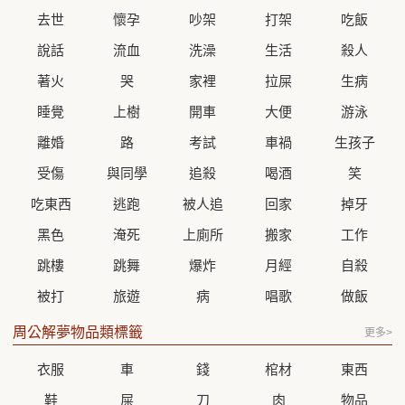
去世
懷孕
吵架
打架
吃飯
說話
流血
洗澡
生活
殺人
著火
哭
家裡
拉屎
生病
睡覺
上樹
開車
大便
游泳
離婚
路
考試
車禍
生孩子
受傷
與同學
追殺
喝酒
笑
吃東西
逃跑
被人追
回家
掉牙
黑色
淹死
上廁所
搬家
工作
跳樓
跳舞
爆炸
月經
自殺
被打
旅遊
病
唱歌
做飯
周公解夢物品類標籤
更多>
衣服
車
錢
棺材
東西
鞋
屎
刀
肉
物品