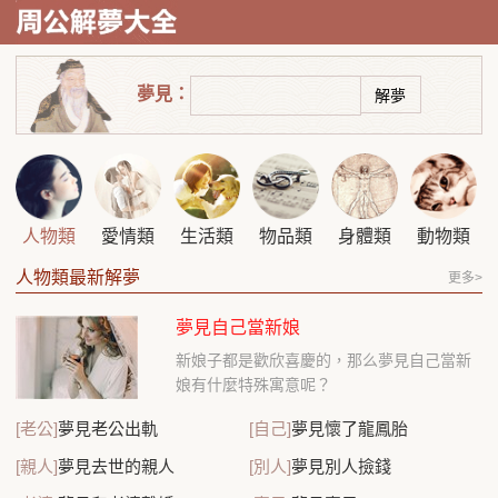
夢見：
人物類
愛情類
生活類
物品類
身體類
動物類
人物類最新解夢
更多>
夢見自己當新娘
新娘子都是歡欣喜慶的，那么夢見自己當新
娘有什麼特殊寓意呢？
[老公]
夢見老公出軌
[自己]
夢見懷了龍鳳胎
[親人]
夢見去世的親人
[別人]
夢見別人撿錢