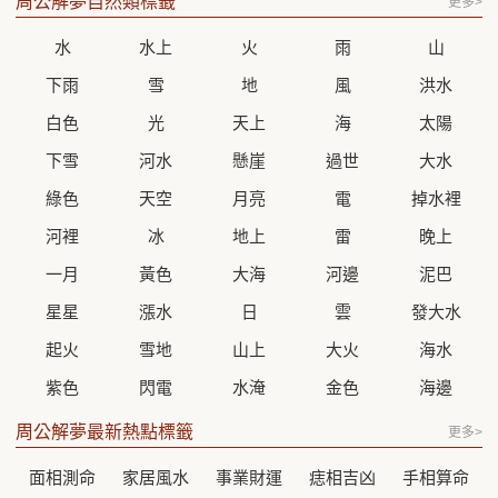
周公解夢自然類標籤
更多>
水
水上
火
雨
山
下雨
雪
地
風
洪水
白色
光
天上
海
太陽
下雪
河水
懸崖
過世
大水
綠色
天空
月亮
電
掉水裡
河裡
冰
地上
雷
晚上
一月
黃色
大海
河邊
泥巴
星星
漲水
日
雲
發大水
起火
雪地
山上
大火
海水
紫色
閃電
水淹
金色
海邊
周公解夢最新熱點標籤
更多>
面相測命
家居風水
事業財運
痣相吉凶
手相算命