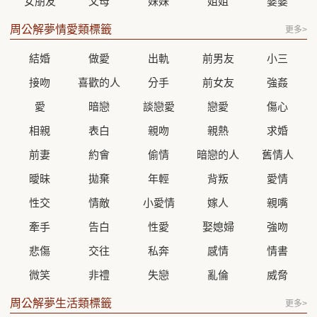
女朋友
父母
妹妹
姐姐
婆婆
周公解夢情愛類標籤
更多>
結婚
做愛
出軌
前男友
小三
接吻
喜歡的人
分手
前女友
強姦
愛
暗戀
談戀愛
戀愛
傷心
相親
表白
親吻
親熱
求婚
前妻
約會
偷情
暗戀的人
舊情人
曖昧
拋棄
年輕
背叛
愛情
性交
情敵
小愛情
嫁人
親嘴
牽手
告白
性愛
娶媳婦
強吻
悲傷
交往
私奔
感情
情書
微笑
非禮
失戀
亂倫
威脅
周公解夢生活類標籤
更多>