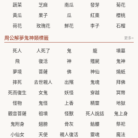
蔬菜
芝麻
南瓜
發芽
菊花
黃瓜
果子
瓜
紅棗
櫻桃
荷花
玫瑰花
鮮花
李子
石榴
周公解夢鬼神類標籤
更多>
死人
人死了
鬼
龍
墳墓
飛
復活
神
殭屍
鬼神
夢境
菩薩
佛
神仙
燒紙
摔死
去世親人
出殯
鬼魂
拜佛
死而復生
女鬼
妖怪
穿越
冥幣
怪物
鬼怪
上香
精靈
地獄
觀音菩薩
祖墳
怪獸
死人說話
鬼上身
鬼附身
翅膀
骨灰
骷髏
祭祀
小仙女
天使
親人復活
靈魂
魔法