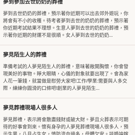
夢到參加去世奶奶的葬禮
夢到去世奶奶的葬禮，預示著你近期可以出去郊外遊玩，你
將會有不小的收穫。待考者夢到去世的奶奶的葬禮，預示著
你近期考試結果不理想。生意人夢到去世的奶奶的葬禮，預
示著你近期的財運不是很順。女人夢到去世的奶奶...
夢見陌生人的葬禮
準備考試的人夢見陌生人的葬禮，意味著敞開胸懷，你會發
現美好的事物。睜大眼睛，心儀的對象就要出現了。會為家
人花一筆錢，就當做是慰勞大家吧!工作/學業:需要與人多交
際，練練你圓滑的口條吧!創業的人夢見陌生...
夢見葬禮現場人很多人
夢見葬禮，表示將會散盡錢財或破大財。夢且火葬表示可期
待的好事會到來。懷有身孕的人夢見葬禮現場人很多人，預
示生男，八月占生女，慎防流血過多，母體欠安。談婚論嫁