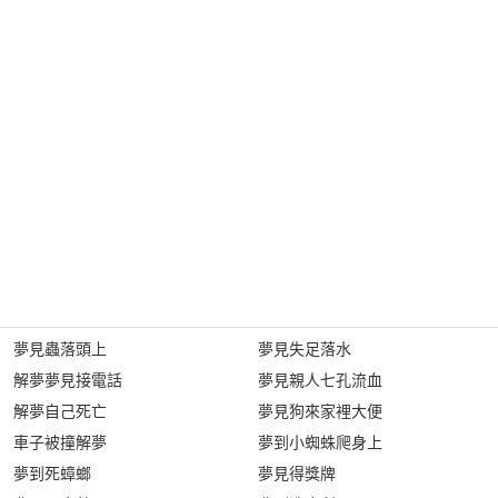
夢見蟲落頭上
夢見失足落水
解夢夢見接電話
夢見親人七孔流血
解夢自己死亡
夢見狗來家裡大便
車子被撞解夢
夢到小蜘蛛爬身上
夢到死蟑螂
夢見得獎牌