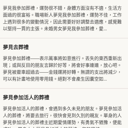
夢見我參加葬禮，運勢很不錯，身體方面沒有不適，生活方
面過的很富裕。職場新人夢見我參加葬禮，運勢不佳，工作
上遇到很多的變動情況，因此需要好好調整去適應，感覺難
以堅持一貫的主張。未婚男女夢見我參加葬禮，愛...
夢見去葬禮
夢見參加葬禮——表示萬事將如意進行。丟失的東西重新出
現；或與反目的朋友言歸於好等，將會好事連連，放心吧。
夢見被靈車超過去——金錢運將好轉。無謂的支出將減少，
可以有計畫地使用零用錢。絕對不會產生因囊空如...
夢見參加活人的葬禮
夢見參加活人的葬禮，會遇到多久未見的朋友。夢見參加活
人的葬禮，將要去旅行，很快會見到久別的親友。單身的人
夢見參加活人的葬禮主近期愛情運勢，有勇氣不猶豫，便能