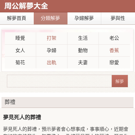
解夢首頁
分類解夢
孕婦解夢
夢與性
睡覺
打架
生活
老公
女人
孕婦
動物
香蕉
菊花
出軌
夫妻
戀愛
葬禮
夢見死人的葬禮
夢見死人的葬禮，預示夢者會心想事成，事事順心，近期會