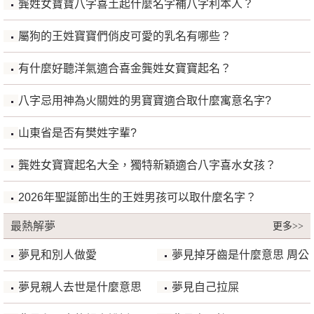
龔姓女寶寶八字喜土起什麼名字補八字利本人？
屬狗的王姓寶寶們俏皮可愛的乳名有哪些？
有什麼好聽洋氣適合喜金龔姓女寶寶起名？
八字忌用神為火關姓的男寶寶適合取什麼寓意名字?
山東省是否有樊姓字輩?
龔姓女寶寶起名大全，獨特新穎適合八字喜水女孩？
2026年聖誕節出生的王姓男孩可以取什麼名字？
最熱解夢
更多>>
夢見和別人做愛
夢見掉牙齒是什麼意思 周公
解夢
夢見親人去世是什麼意思
夢見自己拉屎