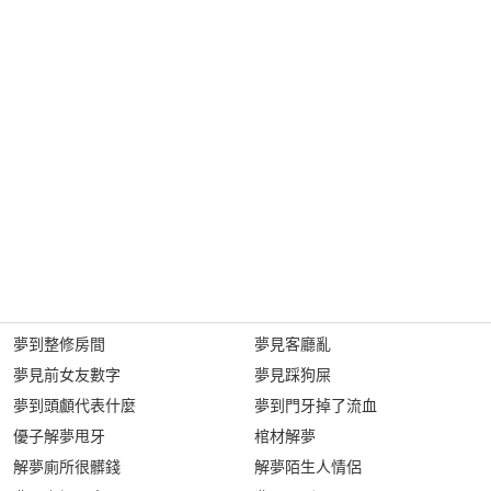
夢到整修房間
夢見客廳亂
夢見前女友數字
夢見踩狗屎
夢到頭顱代表什麼
夢到門牙掉了流血
優子解夢甩牙
棺材解夢
解夢廁所很髒錢
解夢陌生人情侶