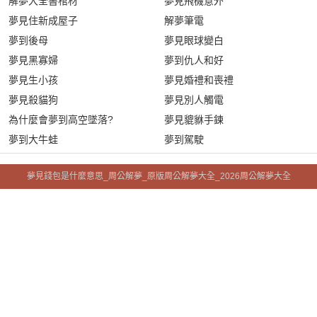
解夢大全書棺材
夢見飛機意外
夢見住新成屋子
解夢筆電
夢到後母
夢見眼球變白
夢見黑寡婦
夢到仇人和好
夢見生小孩
夢見婚禮和喪禮
夢見殺貓狗
夢見別人觸電
為什麼會夢到高空墜落?
夢見貔貅手鍊
夢到大牛蛙
夢到駕駛
夢見錢包是什麼意思_周公解夢_原版周公解夢大全_2026周公解夢大全