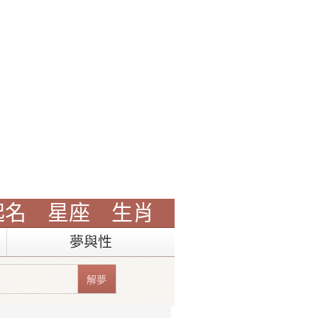
起名
星座
生肖
夢與性