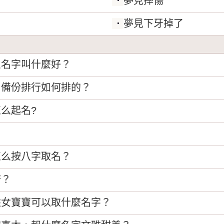
夢見摔傷
夢見下牙掉了
火名字叫什麼好？
？備份排行如何排的？
么起名?
？
怎么按八字取名？
譜？
姓女寶寶可以取什麼名字？