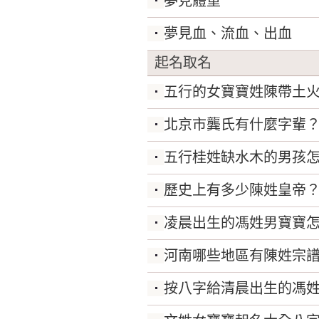
夢見體重
夢見血、流血、出血
起名取名
五行的女寶寶姓陳帶土
北京市龔氏有什麼字輩
五行桂姓缺水木的男孩怎
歷史上有多少陳姓皇帝
凌晨出生的馮姓男寶寶
河南哪些地區有陳姓宗
按八字給清晨出生的馮