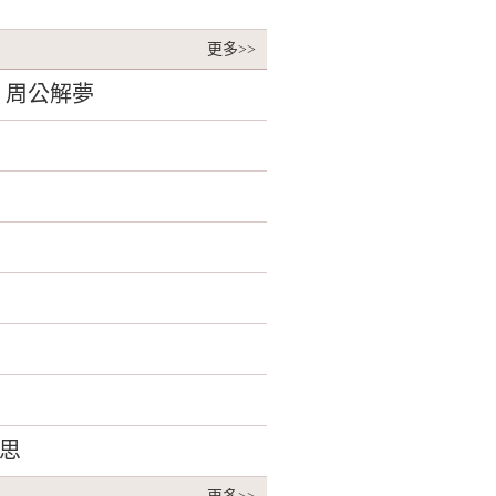
更多>>
 周公解夢
思