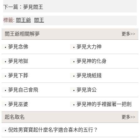
下一篇：
夢見閻王
標籤:
閻王爺
閻王
閻王爺相關解夢
更多>>
夢見念佛
夢見大力神
夢見地獄
夢見神的化身
夢見下葬
夢見燒紙錢
夢見自己會飛
夢見濟公
夢見巫婆
夢見神的手裡握著一把劍
起名取名
更多>>
倪姓男寶寶起什麼名字適合喜木的五行？