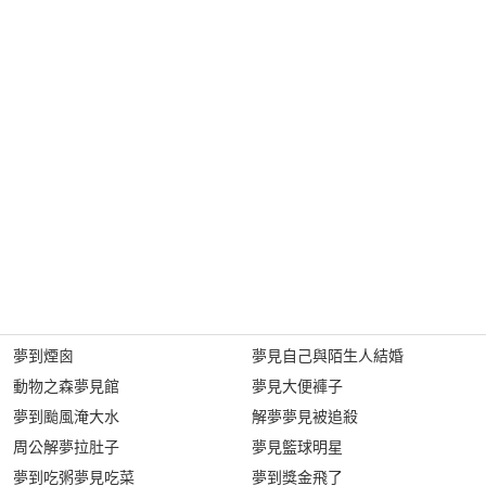
夢到煙囪
夢見自己與陌生人結婚
動物之森夢見館
夢見大便褲子
夢到颱風淹大水
解夢夢見被追殺
周公解夢拉肚子
夢見籃球明星
夢到吃粥夢見吃菜
夢到獎金飛了