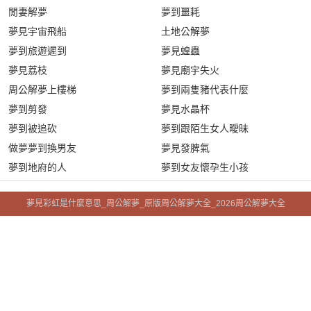
閒妻解夢
夢到噩耗
夢見宇宙飛船
土地公解夢
夢到旅遊遲到
夢見蝗蟲
夢見荔枝
夢見廟宇失火
周公解夢上樓梯
夢到兩隻豬代表什麼
夢到剪發
夢見水晶杯
夢到被追砍
夢到跟陌生女人曖昧
做夢夢到換男友
夢見發脾氣
夢到地府的人
夢到女友懷孕生小孩
夢見彩虹是什麼意思_周公解夢_原版周公解夢大全_2026周公解夢大全