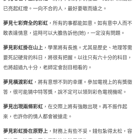
已亮起紅燈。一向不合的人，最好要敬而遠之。
夢見七彩齊全的彩虹
，所有的事都能如意。如有意中人而不
敢表達情意，這時可以大膽告訴他(她)，一定沒有問題。
夢見彩虹掛在山上
，學業將有長進。尤其是歷史、地理等需
要死記硬背的科日，將很有把握。以往只有六十分的科目，
也將超過九十分，老師定會刮目相看的。
夢見橫渡彩虹
，將有意想不到的幸運。參加電視上的有獎徵
答，很可能猜中特等獎，說不定可以領到彩色電視機呢。
夢見出現兩條彩虹
，在交際上將有強敵出現。再不振作起
來，也許你的情人都會被搶走。
夢見彩虹掛在原野上
，財務上有些不妥。錢包紮得太松，容