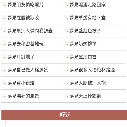
夢見朋友偷吃薯片
夢見喝酒走路回家
夢見屁股被狼咬
夢見草叢有地下室
夢見幫別人做問卷調查
夢見蓋紅色被子
夢見去秘密基地玩
夢見奶奶撐傘
夢見耳釘壞了
夢見屋頂白雪
夢見自己做人格測試
夢見很多人抬棺材路過
夢見買小夜燈
夢見大腿被別人抱
夢見漂亮的風景
夢見天上掉餡餅
解夢