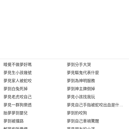
睡覺不做夢好嗎
夢到分手大哭
夢見生小孩幾號
夢見驅鬼代表什麼
夢見家人被蛇咬
夢到為神明服務
夢到白兔死掉
夢到神主牌倒掉
夢見老虎咬自己
夢見小孩找我玩
夢見一群狗樂透
夢見自己手指被蛇咬出血是什麼意
胎夢夢到嬰兒
夢到豹咬狗
夢到被擋路
夢到自己車禍驚醒