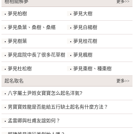
樹相關解夢
更多>>
夢見柏樹
夢見大樹
夢見桑葉、桑樹、桑椹
夢見白楊樹
夢見樹葉
夢見桂花樹
夢見庭院中長了很多花草樹
夢見楓樹
木
夢見杜松樹
夢見棗樹、種棗樹
起名取名
更多>>
八字屬土尹姓女寶寶怎么起名洋氣?
男寶寶姓龍是否能給五行缺土起名有什麼方法？
孟雲卿與杜甫友誼如何？