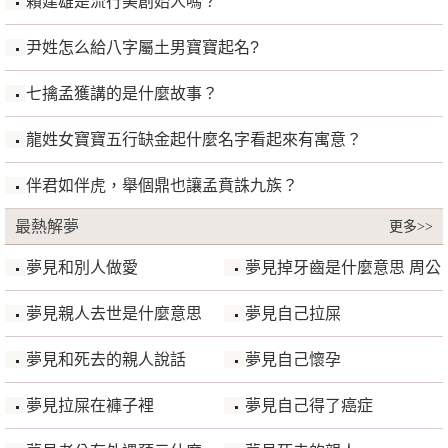
賴建雄是流行美創始人嗎？
尹姓怎么給八字屬土男寶寶起名?
七擒孟獲講的是什麼故事？
龍姓女寶寶五行缺金起什麼名字看起來有寓意？
伴君如伴虎，舉個鼎也讓孟賁誅九族？
最熱解夢
更多>>
夢見和別人做愛
夢見掉牙齒是什麼意思 周公
解夢
夢見親人去世是什麼意思
夢見自己拉屎
夢見和死去的親人說話
夢見自己懷孕
夢見拉屎在褲子裡
夢見自己得了癌症