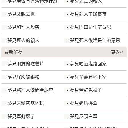
夢見老公有外遇預示什麼
夢見死去的親人
夢見父親去世
夢見死人了辦喪事
夢見和別人吵架
夢見開車是什麼意思
夢見死去的親人
夢見死人復活是什麼意思
最新解夢
更多>>
夢見朋友偷吃薯片
夢見喝酒走路回家
夢見屁股被狼咬
夢見草叢有地下室
夢見幫別人做問卷調查
夢見蓋紅色被子
夢見去秘密基地玩
夢見奶奶撐傘
夢見耳釘壞了
夢見屋頂白雪