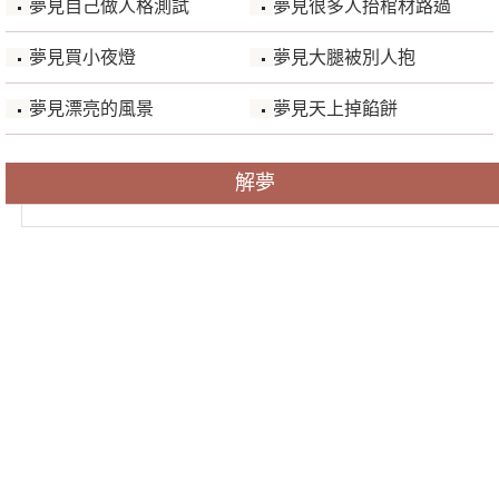
夢見自己做人格測試
夢見很多人抬棺材路過
夢見買小夜燈
夢見大腿被別人抱
夢見漂亮的風景
夢見天上掉餡餅
解夢