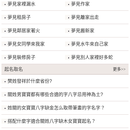
夢見家裡漏水
夢見作家
夢見租房子
夢見離家出走
夢見鄰居家著火
夢見搬新家
夢見女同學來我家
夢見水牛來自己家
夢見裝修房子
夢見別人家裡好多蛇
起名取名
更多>>
樊姓發祥於什麼省份?
關姓男寶寶都有哪些合適的字八字忌用神為土?
姓關的女寶寶八字缺金怎么取帶筆畫的字名字？
搭配什麼字適合關姓八字缺木女寶寶起名？