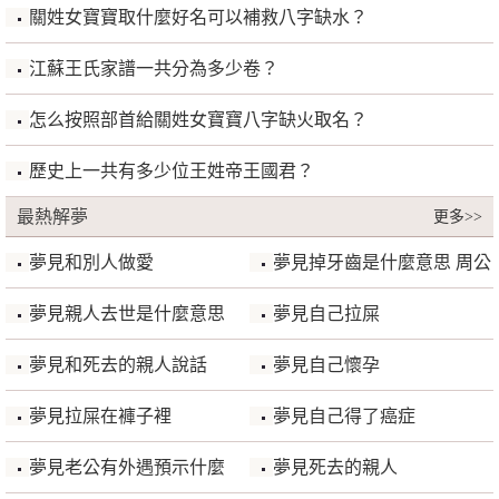
關姓女寶寶取什麼好名可以補救八字缺水？
江蘇王氏家譜一共分為多少卷？
怎么按照部首給關姓女寶寶八字缺火取名？
歷史上一共有多少位王姓帝王國君？
最熱解夢
更多>>
夢見和別人做愛
夢見掉牙齒是什麼意思 周公
解夢
夢見親人去世是什麼意思
夢見自己拉屎
夢見和死去的親人說話
夢見自己懷孕
夢見拉屎在褲子裡
夢見自己得了癌症
夢見老公有外遇預示什麼
夢見死去的親人