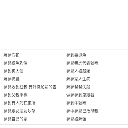
解夢假花
夢到要抓魚
夢見被魚刺傷
夢見老虎代表號碼
夢到狗大便
夢見人被殺頭
解夢扔錢
解夢家人生病
夢見收到紅包,有升職加薪的吉兆嗎?
解夢爸爸失蹤
夢到父親車禍
做夢夢到鬼跟著
夢到有人死在廁所
夢到牛號碼
夢見跟女朋友吵架
夢中夢見已故母親
夢見自己的家
夢見被解僱