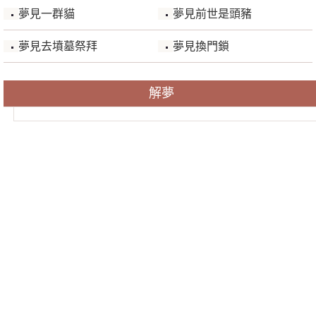
夢見一群貓
夢見前世是頭豬
夢見去墳墓祭拜
夢見換門鎖
解夢