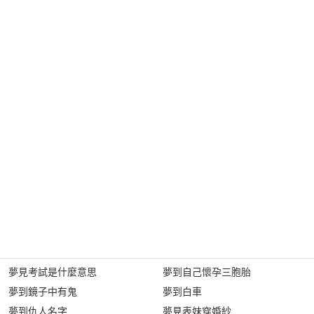
夢見考試是什麼意思
夢到自己懷孕三胞胎
夢到鏡子中有鬼
夢到白車
夢到仇人名字
夢見表妹穿婚紗