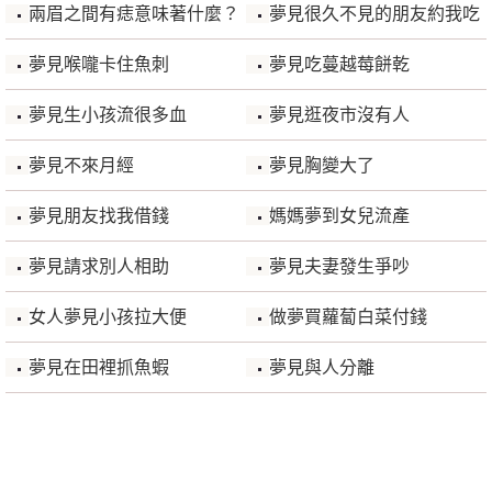
兩眉之間有痣意味著什麼？
夢見很久不見的朋友約我吃
飯
夢見喉嚨卡住魚刺
夢見吃蔓越莓餅乾
夢見生小孩流很多血
夢見逛夜市沒有人
夢見不來月經
夢見胸變大了
夢見朋友找我借錢
媽媽夢到女兒流產
夢見請求別人相助
夢見夫妻發生爭吵
女人夢見小孩拉大便
做夢買蘿蔔白菜付錢
夢見在田裡抓魚蝦
夢見與人分離