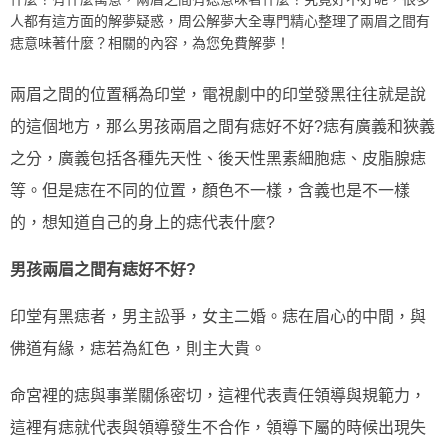
人都有這方面的解夢疑惑，周公解夢大全專門精心整理了兩眉之間有
痣意味著什麼？相關的內容，為您免費解夢！
兩眉之間的位置稱為印堂，電視劇中的印堂發黑往往就是說
的這個地方，那么男孩兩眉之間有痣好不好?痣有廣義和狹義
之分，廣義包括各種先天性、後天性黑素細胞痣、皮脂腺痣
等。但是痣在不同的位置，顏色不一樣，含義也是不一樣
的，想知道自己的身上的痣代表什麼?
男孩兩眉之間有痣好不好?
印堂有黑痣者，男主訟爭，女主二婚。痣在眉心的中間，與
佛道有緣，痣若為紅色，則主大貴。
命宮裡的痣與事業關係密切，這裡代表責任領導與規範力，
這裡有痣就代表與領導發生不合作，領導下屬的時候出現失