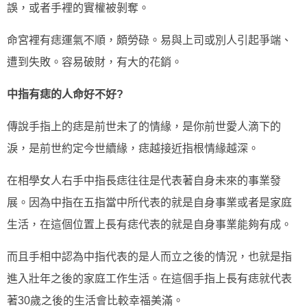
誤，或者手裡的實權被剝奪。
命宮裡有痣運氣不順，頗勞碌。易與上司或別人引起爭端、
遭到失敗。容易破財，有大的花銷。
中指有痣的人命好不好?
傳說手指上的痣是前世未了的情緣，是你前世愛人滴下的
淚，是前世約定今世續緣，痣越接近指根情緣越深。
在相學女人右手中指長痣往往是代表著自身未來的事業發
展。因為中指在五指當中所代表的就是自身事業或者是家庭
生活，在這個位置上長有痣代表的就是自身事業能夠有成。
而且手相中認為中指代表的是人而立之後的情況，也就是指
進入壯年之後的家庭工作生活。在這個手指上長有痣就代表
著30歲之後的生活會比較幸福美滿。