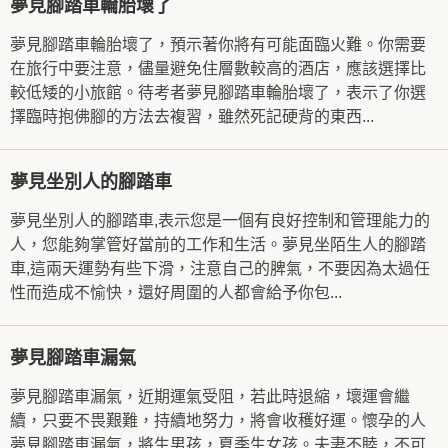
夢見腳踏車輪胎壞了
夢見腳踏車輪胎壞了，預示著你將有可能面臨火難。你需要
在旅行中要注意，儘量避免住層數較高的酒店，應該選擇比
較低矮的小旅館。待考者夢見腳踏車輪胎壞了，表示了你選
擇臨時抱佛腳的方法去複習，雖然死記硬背的東西...
夢見坐別人的腳踏車
夢見坐別人的腳踏車,表示您是一個有良好控制和管理能力的
人，您能夠掌管好當前的工作和生活。夢見坐陌生人的腳踏
車,這兩天運勢有些下滑，注意自己的脾氣，不要因為太過任
性而造成不愉快，還好周圍的人都會給予你包...
夢見腳踏車漏氣
夢見腳踏車漏氣，近期運氣受阻，若此時退縮，壞運會繼
續，只要不畏艱難，持續地努力，將會收穫好運。懷孕的人
夢見腳踏車漏氣，將生男孩，夏季生女孩。夫妻不睦，不可