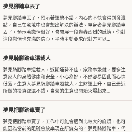
夢見腳踏車丟了
夢見腳踏車丟了，預示著運勢不錯，內心的不快會得到發泄
點，自己在窘境中也會想出解決的辦法。單身者夢見腳踏車
丟了，預示著戀情很好，會開展一段轟轟烈烈的感情，你對
這段戀情也充滿的信心，平時主動要求配對方可以...
夢見騎腳踏車還載人
夢見騎腳踏車還載人，近期運勢不佳，家務事繁雜，要多注
意家人的身體健康和安全，小心為好，不然容易因此而心情
低落。生意人夢見騎腳踏車還載人，主財運上升，自己最近
所做的投資都還不錯，自營的生意也開始火爆起來...
夢見把腳踏車賣了
夢見把腳踏車賣了，工作中可能會遇到比較大的麻煩，也可
能因為當前的阻礙會放棄現在所擁有的。夢見騎腳踏車，代