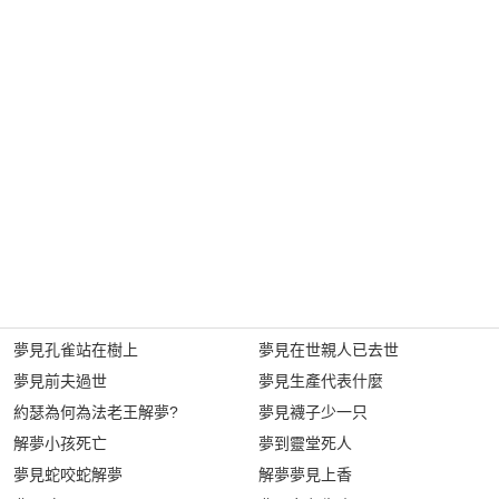
夢見孔雀站在樹上
夢見在世親人已去世
夢見前夫過世
夢見生產代表什麼
約瑟為何為法老王解夢?
夢見襪子少一只
解夢小孩死亡
夢到靈堂死人
夢見蛇咬蛇解夢
解夢夢見上香