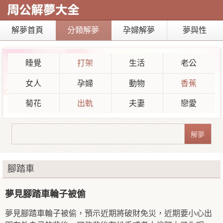
解夢首頁
分類解夢
孕婦解夢
夢與性
睡覺
打架
生活
老公
女人
孕婦
動物
香蕉
菊花
出軌
夫妻
戀愛
腳踏車
夢見腳踏車輪子被偷
夢見腳踏車輪子被偷，預示近期將破財免災，近期要小心出