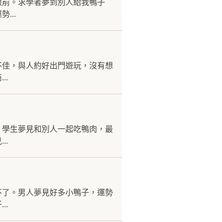
眼前。求學者夢到別人給我鴨子
...
不佳，與人約好出門遊玩，沒有想
..
。學生夢見和別人一起吃鴨肉，最
..
不了。男人夢見好多小鴨子，運勢
..