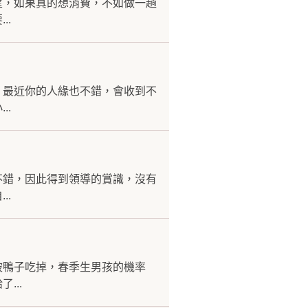
望，如果真的想消費，不如做一趟
..
。最近你的人緣也不錯，會收到不
..
不錯，因此得到領導的賞識，沒有
..
被鴨子吃掉，春季生男孩的機率
...