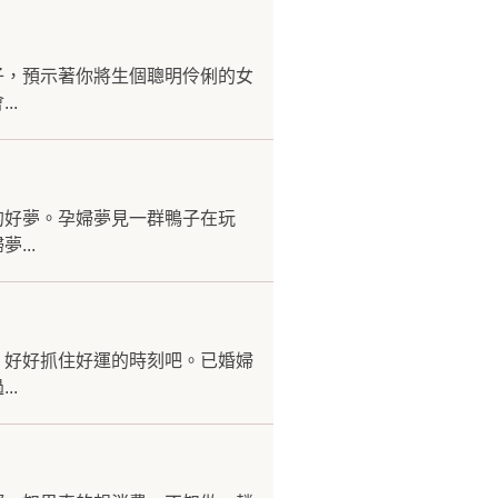
子，預示著你將生個聰明伶俐的女
..
的好夢。孕婦夢見一群鴨子在玩
...
，好好抓住好運的時刻吧。已婚婦
..