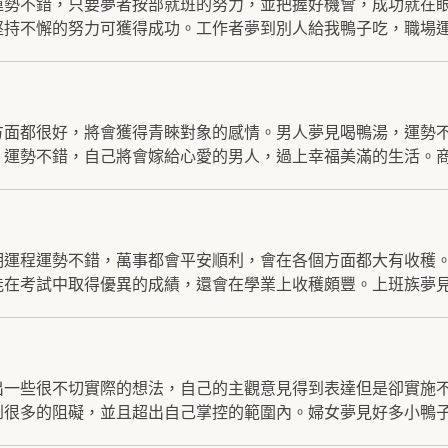
運勢不錯，只要夢者按部就班的努力，並把握好機會，成功就在
持不懈的努力可獲得成功。工作者夢到別人給我鴨子吃，職場運勢
方面都很好，將會獲得青睞對象的感情。男人夢見喝鴨湯，運勢
運勢不錯，自己將會嫁給心愛的男人，過上幸福美滿的生活。商.
期運程運勢不錯，萬事都會平安順利，會在各個方面都大有收穫
在考試中取得優異的成績，還會在學業上收穫頗豐。上班族夢見.
出一些很不切實際的想法，自己的主觀意見得到表達但是卻實施
很多的阻礙，並且超出自己掌控的範圍內。婦女夢見好多小鴨子.