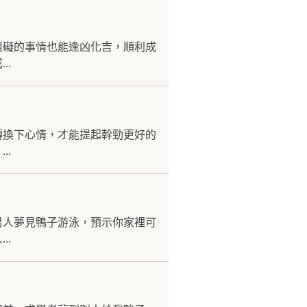
阻礙的事情也能逢凶化吉，順利成
..
轉換下心情，才能提起幹勁更好的
..
男人夢見鴨子游泳，預示你家裡可
..