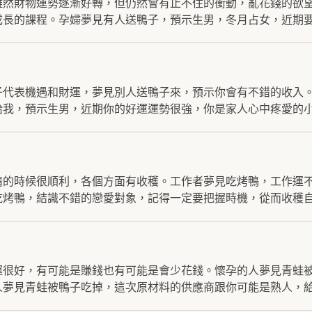
雖然財物運勢逐漸好轉，但仍然會有止不住的衝動，亂花錢的欲
長的課程。孕婦夢見有人送鴨子，預示生男，冬月占女，近期要.
子代表機遇和財運，夢見別人送鴨子來，預示你會有不錯的收入
我，預示生男，近期你的好運運勢很強，你是家人心中疼愛的小.
情的時候很順利，各個方面有收穫。工作者夢見吃烤鴨，工作運
烤鴨，結識不錯的戀愛對象，記得一定要把握時機，從而收穫自.
運很好，有可能是賺錢也有可能是會少花錢。懷孕的人夢見青蛙
夢見青蛙被鴨子吃掉，這次原材料的供應商跟你可能是熟人，給了