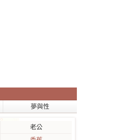
夢與性
老公