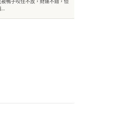
見被鴨子咬住不放，財運不錯，但
..