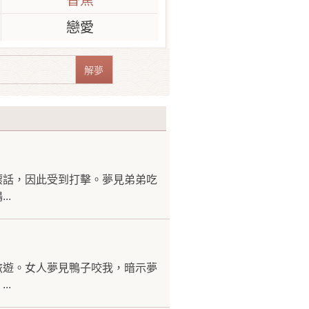
香蕉
戀愛
壞話，因此受到打擊。夢見弟弟吃
..
旅遊。女人夢見鴨子咬我，暗示夢
..