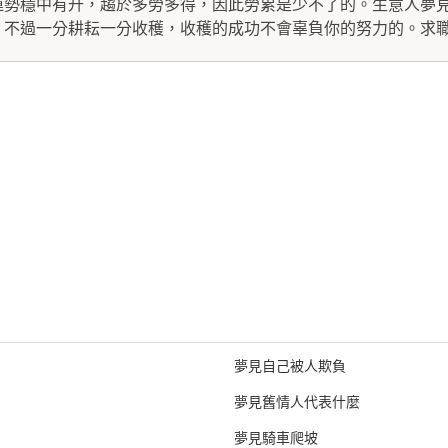
運勢穩中有升，趨於多勞多得，因此勞累是少不了的。生意人夢
不過一分耕耘一分收穫，收穫的成功不會辜負你的努力的。求職.
夢見自己被人欺負
夢見舊情人代表什麼
夢見騎車爬坡