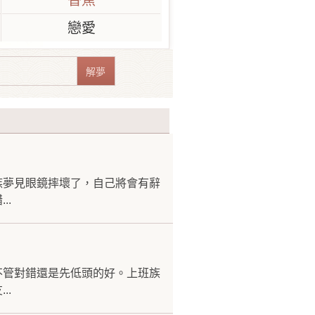
香蕉
戀愛
族夢見眼鏡摔壞了，自己將會有辭
..
不管對錯還是先低頭的好。上班族
..