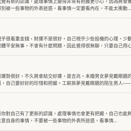
感覺有新的認識，處理事情上變得非常有把握更小心，因為將會
別被一些事物的外表迷惑，看事情一定要看內在，不能太衝動...
視乎很看重金錢，財運不是很好，自己視乎少些投機的心理，少
體平安無事，不會有什麼問題，因此覺得很無聊，只要自己用心.
著運勢很好，不久將會結交好運，是吉兆。未婚男女夢見戴眼鏡
，自己要好好的珍惜和把握。工薪族夢見戴眼鏡的陌生男人——預
著你對自己有了更新的認識，處理事情也會更有把握，自己也能
意自身的事情，不要被一些事物的外表所迷惑，看事情...