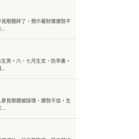
夢見眼鏡碎了，預示著財運運勢不
..
示生男。六、七月生女，防早產。
..
人夢見眼鏡被踩壞，運勢不佳，生
..