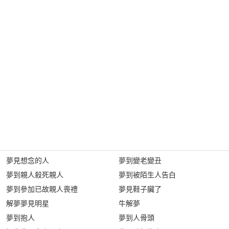
夢見想念的人
夢到變老變丑
夢到親人殺死親人
夢到被陌生人告白
夢到參加已故親人喪禮
夢見鞋子臟了
解夢夢見明星
牛解夢
夢到抱人
夢到人骨頭