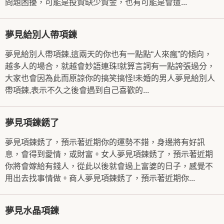
問題困擾，可能是投資缺少資金，也有可能是會遭...
夢見給別人帶項鍊
夢見給別人帶項鍊,這兩天的你也有一點點“人來瘋”的傾向，
越多人的場合，就越會妙語連珠!就算言詞有一點誇張過分，
大家也會因為此而原諒你的搞笑搞怪!未婚的男人夢見給別人
帶項鍊,表示不久之後會遇到自己喜歡的...
夢見項鍊銹了
夢見項鍊銹了，預示著近期你的運勢不錯，身邊將有好訊
息，會得到愛情，或財富。女人夢見項鍊銹了，預示著近期
你將會嫁給有錢人，從此以後就會過上富婆的日子，感覺不
用出去找事情做。商人夢見項鍊銹了，預示著近期你...
夢見水晶項鍊