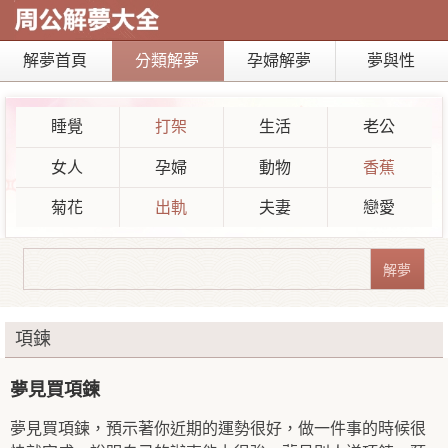
解夢首頁
分類解夢
孕婦解夢
夢與性
睡覺
打架
生活
老公
女人
孕婦
動物
香蕉
菊花
出軌
夫妻
戀愛
項鍊
夢見買項鍊
夢見買項鍊，預示著你近期的運勢很好，做一件事的時候很