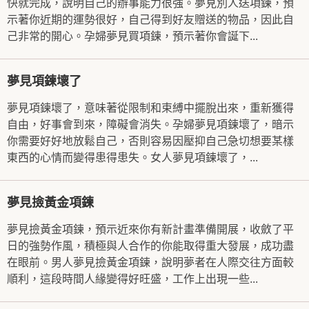
快就完成，說明自己的辦事能力很強。夢見別人送項鍊，預
示著你近期的運勢很好，自己得到好友贈送的物品，因此自
己非常的開心。孕婦夢見買項鍊，預示著你會誕下...
夢見項鍊壞了
夢見項鍊壞了，意味著從限制和束縛中擺脫出來，重新獲得
自由，好事會到來，障礙會消失。孕婦夢見項鍊壞了，暗示
你需要好好地放鬆自己，否則容易因壓抑自己急切想要某樣
東西的心情而變得患得患失。女人夢見項鍊壞了，...
夢見撿黃金項鍊
夢見撿黃金項鍊，預示近來你有新計畫準備開展，收斂了平
日的強勢作風，積極與人合作的你能取得重大發展，成功盡
在眼前。男人夢見撿黃金項鍊，說明夢者在人際交往方面較
順利，這段時間人緣變得好旺盛，工作上出現一些...