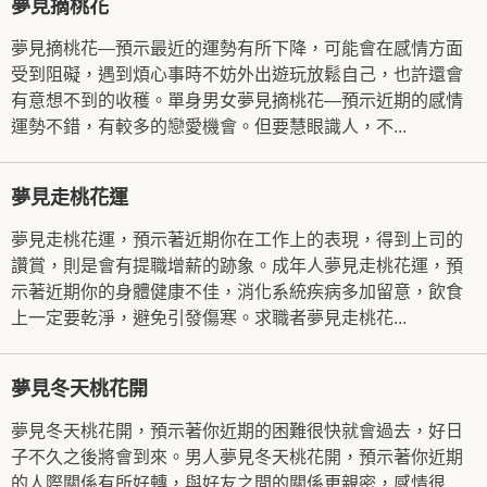
夢見摘桃花
夢見摘桃花—預示最近的運勢有所下降，可能會在感情方面
受到阻礙，遇到煩心事時不妨外出遊玩放鬆自己，也許還會
有意想不到的收穫。單身男女夢見摘桃花—預示近期的感情
運勢不錯，有較多的戀愛機會。但要慧眼識人，不...
夢見走桃花運
夢見走桃花運，預示著近期你在工作上的表現，得到上司的
讚賞，則是會有提職增薪的跡象。成年人夢見走桃花運，預
示著近期你的身體健康不佳，消化系統疾病多加留意，飲食
上一定要乾淨，避免引發傷寒。求職者夢見走桃花...
夢見冬天桃花開
夢見冬天桃花開，預示著你近期的困難很快就會過去，好日
子不久之後將會到來。男人夢見冬天桃花開，預示著你近期
的人際關係有所好轉，與好友之間的關係更親密，感情很