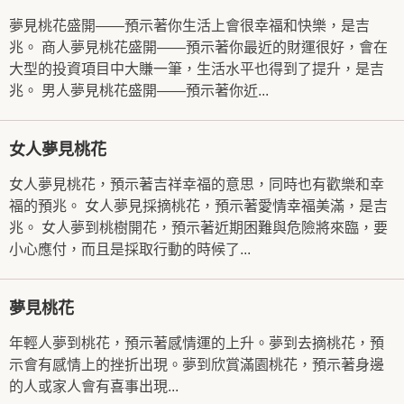
夢見桃花盛開——預示著你生活上會很幸福和快樂，是吉
兆。 商人夢見桃花盛開——預示著你最近的財運很好，會在
大型的投資項目中大賺一筆，生活水平也得到了提升，是吉
兆。 男人夢見桃花盛開——預示著你近...
女人夢見桃花
女人夢見桃花，預示著吉祥幸福的意思，同時也有歡樂和幸
福的預兆。 女人夢見採摘桃花，預示著愛情幸福美滿，是吉
兆。 女人夢到桃樹開花，預示著近期困難與危險將來臨，要
小心應付，而且是採取行動的時候了...
夢見桃花
年輕人夢到桃花，預示著感情運的上升。夢到去摘桃花，預
示會有感情上的挫折出現。夢到欣賞滿園桃花，預示著身邊
的人或家人會有喜事出現...