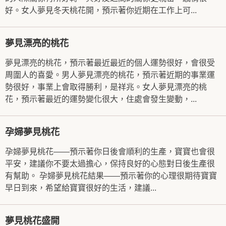
好。女人夢見冬天桃花開，預示著你近期在工作上可...
夢見漂亮的桃花
夢見漂亮的桃花，預示著最近最近的個人運勢很好，會很受
周圍人的喜愛。男人夢見漂亮的桃花，預示著近期的事業運
勢很好，事業上會取得勝利，是祥兆。女人夢見漂亮的桃
花，預示著最近的運勢變化很大，住處會發生變動，...
孕婦夢見桃花
孕婦夢見桃花——預示著你日後會順利的生產，寶寶也會很
平安，建議你不要太過擔心，保持良好的心態對日後生產很
有幫助。 孕婦夢見桃花結果——預示著你的心理很期待寶寶
早日到來，希望給寶寶很好的生活，建議...
夢見桃花盛開