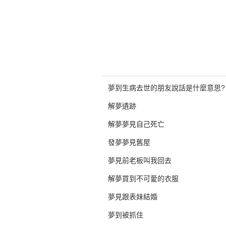
夢到生病去世的朋友說話是什麼意思?
解夢遺跡
解夢夢見自己死亡
發夢夢見舊屋
夢見前老板叫我回去
解夢買到不可愛的衣服
夢見跟表妹結婚
夢到被抓住