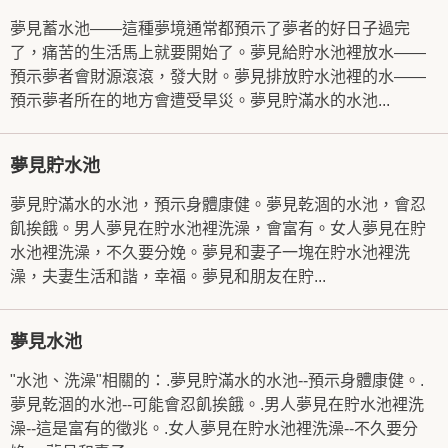
夢見蓄水池——這種夢境通常都預示了夢者的好日子過完
了，痛苦的生活馬上就要開始了。夢見給貯水池裡放水——
預示夢者會財源滾滾，發大財。夢見排放貯水池裡的水——
預示夢者所在的地方會遭受旱災。夢見貯滿水的水池...
夢見貯水池
夢見貯滿水的水池，預示身體康健。夢見乾涸的水池，會忍
飢挨餓。男人夢見在貯水池裡洗澡，會富有。女人夢見在貯
水池裡洗澡，不久要分娩。夢見和妻子一塊在貯水池裡洗
澡，夫妻生活和諧，幸福。夢見和朋友在貯...
夢見水池
"水池、洗澡"相關的：.夢見貯滿水的水池--預示身體康健。.
夢見乾涸的水池--可能會忍飢挨餓。.男人夢見在貯水池裡洗
澡--這是富有的徵兆。.女人夢見在貯水池裡洗澡--不久要分