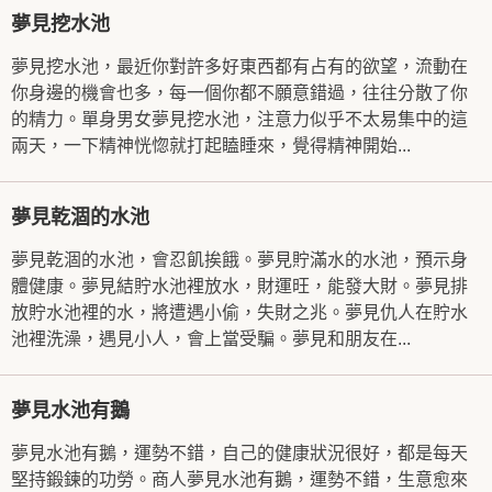
夢見挖水池
夢見挖水池，最近你對許多好東西都有占有的欲望，流動在
你身邊的機會也多，每一個你都不願意錯過，往往分散了你
的精力。單身男女夢見挖水池，注意力似乎不太易集中的這
兩天，一下精神恍惚就打起瞌睡來，覺得精神開始...
夢見乾涸的水池
夢見乾涸的水池，會忍飢挨餓。夢見貯滿水的水池，預示身
體健康。夢見結貯水池裡放水，財運旺，能發大財。夢見排
放貯水池裡的水，將遭遇小偷，失財之兆。夢見仇人在貯水
池裡洗澡，遇見小人，會上當受騙。夢見和朋友在...
夢見水池有鵝
夢見水池有鵝，運勢不錯，自己的健康狀況很好，都是每天
堅持鍛鍊的功勞。商人夢見水池有鵝，運勢不錯，生意愈來