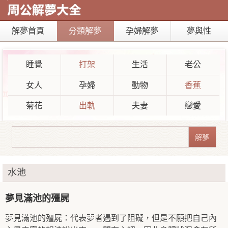
解夢首頁
分類解夢
孕婦解夢
夢與性
睡覺
打架
生活
老公
女人
孕婦
動物
香蕉
菊花
出軌
夫妻
戀愛
水池
夢見滿池的殭屍
夢見滿池的殭屍：代表夢者遇到了阻礙，但是不願把自己內