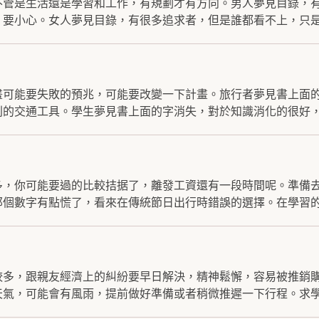
不管是生活還是學習和工作，有規劃才有方向。男人夢見目錄，
要小心。女人夢見目錄，有很多追求者，但是誰都看不上，只是.
畫可能要失敗的預兆，可能要改變一下計畫。旅行者夢見書上面
的交通工具。學生夢見書上面的字消失，對於知識消化的很好，.
多，你可能要過的比較拮据了，離發工資還有一段時間呢。準備
個數字有點慌了，看來在傳統節日出行時錯誤的選擇。在學習的.
較多，跟親友經濟上的糾紛要早日解決，精神鬆懈，容易被推銷
氣，可能會有風雨，提前做好準備或者稍微推遲一下行程。求學.