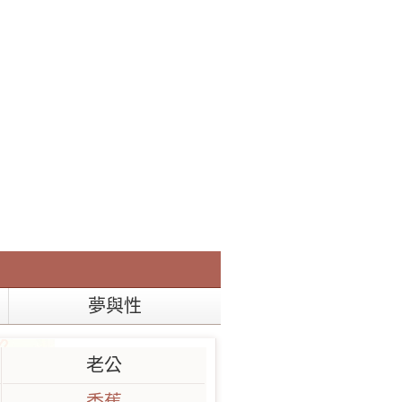
夢與性
老公