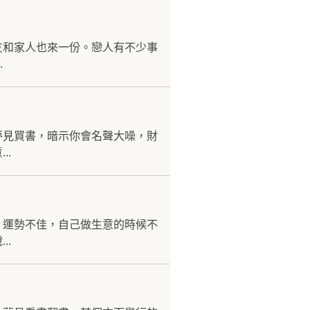
友和家人也來一份。戀人有不少事
.
夢見買書，暗示你會名聲大噪，財
..
，運勢不佳，自己做生意的時候不
..