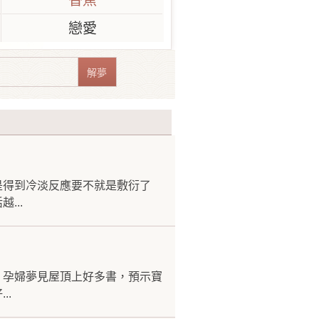
香蕉
戀愛
是得到冷淡反應要不就是敷衍了
...
。孕婦夢見屋頂上好多書，預示寶
..