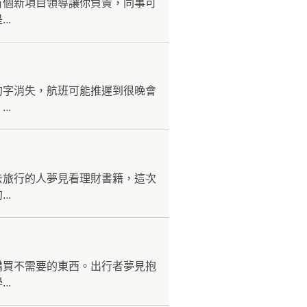
有個新項目領導讓你負責，同事可
..
的字消失，航班可能推遲到很晚會
..
去旅行的人夢見看理財書籍，這次
..
購買不需要的東西。出行者夢見抱
..