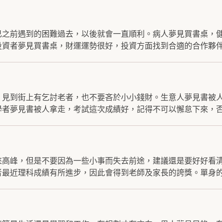
己之前遇到的困難過去，以後就會一直順利。病人夢見買書桌，
資者夢見買書桌，財運運勢很好，投資方面找到合適的合作夥伴.
，見到街上有乞討老者，也不要吝於小小錢財。生意人夢見書被
者夢見書被人拿走，考試這次成績好，記得不可以懈怠下來，否.
來高峰，但是不要因為一些小事而失去前途，建議還是要好好看
最近理科成績有所進步，因此會得到老師及家長的誇獎。單身的.