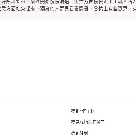
有好訊息到來，壞運開始慢慢消退，生活方面慢慢走上正軌。商
意方面紅火起來。獨身的人夢見看書翻書，戀情上有些隨意，有.
夢到4個棺材
夢見戒指鉆石掉了
夢到牙崩