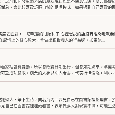
天，之前和你發生過矛盾的朋友現在也是不願意低頭，雙方都礙
懈怠，會比較喜歡舒服自然的相處模式，如果遇到自己喜歡的那.
態度去面對，一切就變的很順利了!心裡想說的話沒有阻礙地就
在感情上的疑心較大，會做出跟蹤戀人的行為喔，如果能...
示著家裡會有變動，所以會改變日期出行，但會如期歸來。準備
可望成功錄取。創業的人夢見別人看書，代表行情價漲，利小，但
交識過人，筆下生花，聞名海內。夢見自己在圖書館裡整理書，
見自己在圖書館裡埋頭看書，表示做夢人對現實不滿，可能生活.