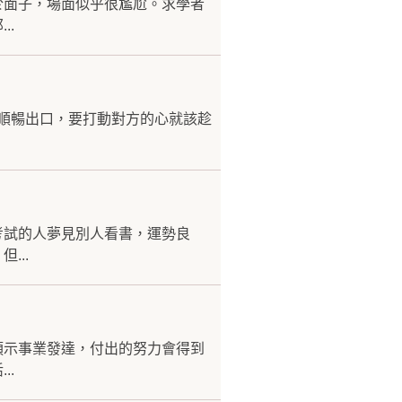
於面子，場面似乎很尷尬。求學者
..
能順暢出口，要打動對方的心就該趁
考試的人夢見別人看書，運勢良
...
預示事業發達，付出的努力會得到
..