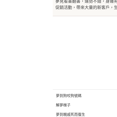
夢見看書翻書，運勢不錯，身邊
促銷活動，帶來大量的新客戶，生
夢到狗咬狗號碼
解夢梯子
夢到親戚死而復生