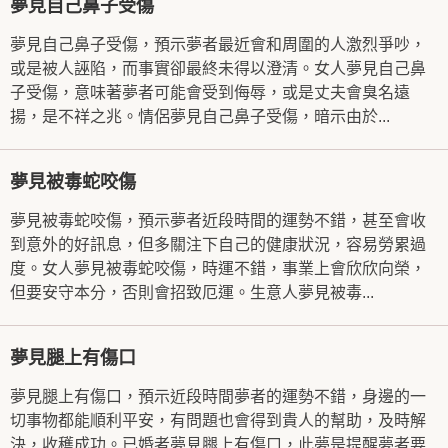
夢見自己鼻子受傷
夢見自己鼻子受傷，預示夢者最近會和周圍的人激烈爭吵，
或是被人誣陷，而事實卻最終未得以澄清。女人夢見自己鼻
子受傷，意味著夢者可能會受到侮辱，或是丈夫會臭名遠
揚，是不祥之兆。情侶夢見自己鼻子受傷，暗示由於...
夢見被毒蛇咬傷
夢見被毒蛇咬傷，預示夢者近段時間的運勢不錯，甚至會收
到意外的好訊息，但多關注下自己的健康狀況，容易勞累過
度。女人夢見被毒蛇咬傷，時運不錯，事業上會欣欣向榮，
但要安守本分，否則會招致厄運。生意人夢見被毒...
夢見腿上有傷口
夢見腿上有傷口，預示近段時間夢者的運勢不錯，身邊的一
切事物都能順利平安，有問題也會得到貴人的幫助，及時解
決，收穫成功。已婚者夢見腿上有傷口，此夢是提醒夢者要