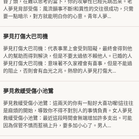
昏了頭，在難以思考的當下，你的攻擊性已經先跳出來。老
人夢見背部受傷：風流韻事不斷!和異性的交往很成功，只需
要一點暗示，對方就能明白你的心意。青年人夢...
夢見打傷大巴司機
夢見打傷大巴司機：代表事業上會受到阻礙，最終會得到他
人的幫助而得到解決，但是不要太過依不賴他人。已婚的人
夢見打傷大巴司機：意味著不久家裡會有喜事，但是不能過
的阻止，否則會有血光之兆。熱戀的人夢見打傷大...
夢見救緩受傷小池鷺
夢見救緩受傷小池鷺：這兩天的你有一點好大喜功喔!這往往
是麻煩的開始，導致你不得不對別人的事情負責。女人夢見
救緩受傷小池鷺：最近這段時間會無端增加許多支出。可能
因為保管不慎而惹禍上升，要多加小心了。男人...