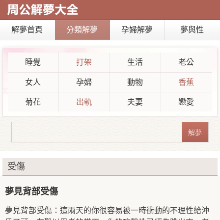
解夢首頁
分類解夢
孕婦解夢
夢與性
睡覺
打架
生活
老公
女人
孕婦
動物
香蕉
菊花
出軌
夫妻
戀愛
受傷
夢見背部受傷
夢見背部受傷：這兩天的你很容易被一時衝動的不理性給沖