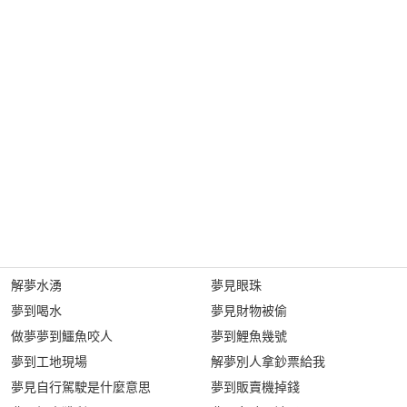
解夢水湧
夢見眼珠
夢到喝水
夢見財物被偷
做夢夢到鱷魚咬人
夢到鯉魚幾號
夢到工地現場
解夢別人拿鈔票給我
夢見自行駕駛是什麼意思
夢到販賣機掉錢