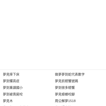
夢見摔下床
做夢夢到蛇代表數字
夢到懼高症
夢見抓螃蟹號碼
夢到重讀國小
夢到很多螃蟹
夢到被喪屍咬
夢見蟑螂咬腳
夢見木
周公解夢1518