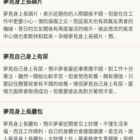
夢見身上長磷片
夢見身上長磷片，表示近期你的人際關係不錯，但是在在工
作中更要小心，慎防損傷之災。而這兩天也有與舊友再會的
機緣，昔日的交友關係有再度復活的暗示，彼此懷念的氣息
中心情也柔軟祥和起來。孕婦夢見身上長磷片，預...
夢見自己身上有尿
夢見自己身上有尿，預示夢者最近事業運不錯，對工作十分
專注，雖然一開始比較辛苦，但會勞而有獲，頗有價值，只
要記住務實就會有不錯的收穫。情侶夢見自己身上有尿，愛
情方面將會取得成功，但需要彼此為對方著想才是...
夢見身上長膿包
夢見身上長膿包，預示夢者近期會交上好運，不僅生活幸
福，而且工作順利，自己的身體也會健健康康，是吉兆。商
人夢見身上長膿包，主財運上升，夢者將會生意興隆，是順