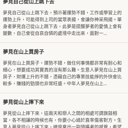
夢見自己從山上跳下去
夢見自己從山上跳下去，預示著運勢不錯，工作或學習上的
運勢上升，可能得到上司的當眾表揚，會讓你神采飛揚。單
身者夢見自己從山上跳下去，此夢是提醒夢者的愛情上會有
變數，自己會從自哀自憐的處境中走出來，面對一...
夢見在山上買房子
夢見在山上買房子，運勢不錯，做任何事情都非常有耐心和
細心，想要成功其實真的沒有那么難。生意人夢見在山上買
房子，財運上升的不錯，憑藉自己的專業技能掙的外快會比
較多，賺錢的勁頭也非常旺盛。中年人夢見在山上...
夢見從山上摔下來
夢見從山上摔下來，這兩天和戀人之間的相處可謂旗鼓相
當，各不相讓的時候也有，你要小心過於直率傷害對方。生
意人夢見從山上摔下來，總是拿出一副領導者的感覺，希望