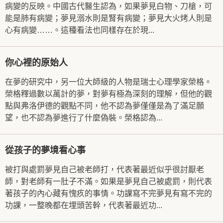
病變的反映。中國古代醫生認為，如果夢見白物、刀槍，可
能是肺有病變；夢見溺水則是腎有病變；夢見大火烤人則是
心有病變……。這種看法也同樣存在於現...
你心裡的原始人
在夢的研究中，另一位大師級的人物是瑞士心理學家榮格。
榮格釋過數以萬計的夢，對夢有極為深刻的理解，但他的觀
點與弗洛伊德的觀點不同，他不認為夢僅僅是為了滿足願
望，也不認為夢進行了什麼偽裝。榮格認為...
從孩子的夢境看心事
被打與處罰夢見自己被老師打，代表著最近似乎很討厭老
師，對老師有一肚子不滿。如果是夢見自己被處罰，則代表
著孩子的內心藏有愧疚的事情。功課寫不完夢見有寫不完的
功課，一整晚都在埋頭苦幹，代表著最近功...