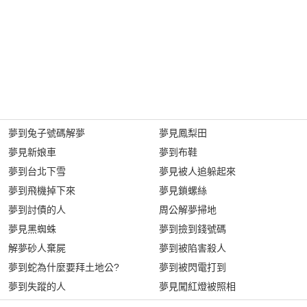
夢到兔子號碼解夢
夢見鳳梨田
夢見新娘車
夢到布鞋
夢到台北下雪
夢見被人追躲起來
夢到飛機掉下來
夢見鎖螺絲
夢到討債的人
周公解夢掃地
夢見黑蜘蛛
夢到撿到錢號碼
解夢砂人棄屍
夢到被陷害殺人
夢到蛇為什麼要拜土地公?
夢到被閃電打到
夢到失蹤的人
夢見闖紅燈被照相