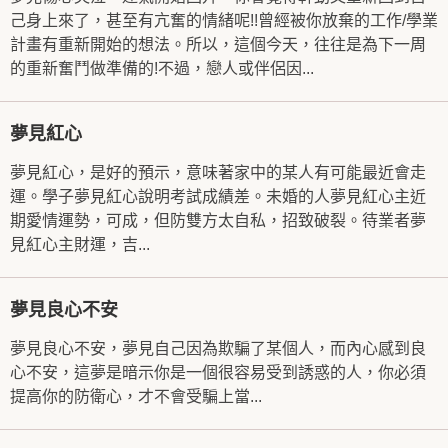
己身上來了，甚至有亢奮的情緒呢!!曾經被你放棄的工作/學業
計畫有重新開始的想法。所以，這個今天，往往是為下一周
的重新奮鬥做準備的!不過，戀人或伴侶因...
夢見紅心
夢見紅心，是好的預示，意味著家中的某人有可能最近會走
運。學子夢見紅心說明考試成績差。未婚的人夢見紅心主近
期愛情運勢，可成，但防雙方太自私，招致破裂。待業者夢
見紅心主財運，吉...
夢見良心不安
夢見良心不安，夢見自己因為欺騙了某個人，而內心感到良
心不安，這夢是暗示你是一個很容易受到誘惑的人，你必須
提高你的防衛心，才不會受騙上當...