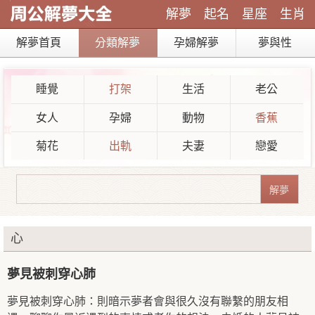
解夢
起名
星座
生肖
解夢首頁
分類解夢
孕婦解夢
夢與性
睡覺
打架
生活
老公
女人
孕婦
動物
香蕉
菊花
出軌
夫妻
戀愛
心
夢見被刺穿心肺
夢見被刺穿心肺：則暗示夢者會與很久沒有聯繫的朋友相