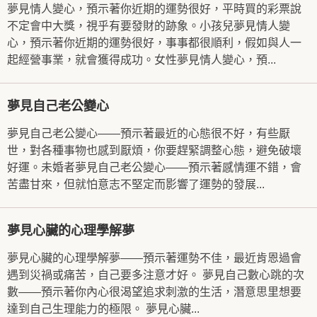
夢見情人變心，預示著你近期的運勢很好，平時買的彩票說
不定會中大獎，視乎有要發財的跡象。小孩兒夢見情人變
心，預示著你近期的運勢很好，事事都很順利，假如與人一
起經營事業，就會獲得成功。女性夢見情人變心，預...
夢見自己老公變心
夢見自己老公變心——預示著最近的心態很不好，有些厭
世，對各種事物也感到厭煩，你要趕緊調整心態，避免破壞
好運。未婚者夢見自己老公變心——預示著感情運不錯，會
苦盡甘來，但就怕意志不堅定而影響了運勢的發展...
夢見心臟的心理學解夢
夢見心臟的心理學解夢——預示著運勢不佳，最近肯恩過會
遇到災禍或痛苦，自己要多注意才好。 夢見自己數心跳的次
數——預示著你內心很渴望追求刺激的生活，潛意思里想要
達到自己生理能力的極限。 夢見心臟...