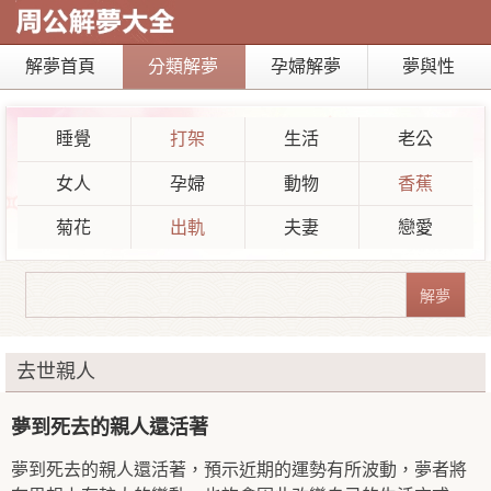
解夢首頁
分類解夢
孕婦解夢
夢與性
睡覺
打架
生活
老公
女人
孕婦
動物
香蕉
菊花
出軌
夫妻
戀愛
去世親人
夢到死去的親人還活著
夢到死去的親人還活著，預示近期的運勢有所波動，夢者將