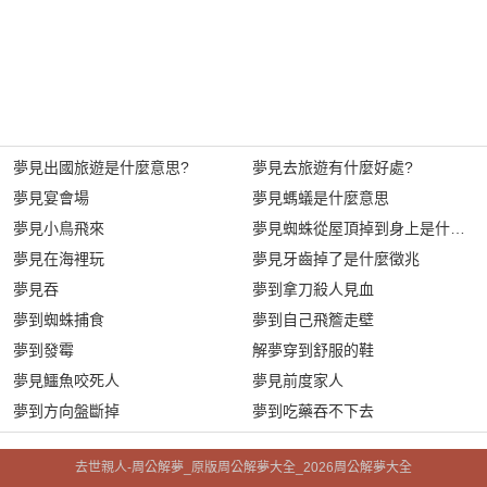
夢見出國旅遊是什麼意思?
夢見去旅遊有什麼好處?
夢見宴會場
夢見螞蟻是什麼意思
夢見小鳥飛來
夢見蜘蛛從屋頂掉到身上是什麼意
夢見在海裡玩
夢見牙齒掉了是什麼徵兆
夢見吞
夢到拿刀殺人見血
夢到蜘蛛捕食
夢到自己飛簷走壁
夢到發霉
解夢穿到舒服的鞋
夢見鱷魚咬死人
夢見前度家人
夢到方向盤斷掉
夢到吃藥吞不下去
去世親人-周公解夢_原版周公解夢大全_2026周公解夢大全