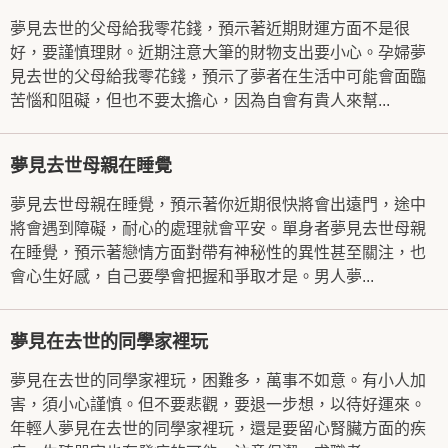
夢見去世的父母給我零花錢，預示著近期財運方面不是很
好，要謹慎理財。近期注意大筆的財物支出要小心。孕婦夢
見去世的父母給我零花錢，預示了夢者在生活中可能會面臨
苦惱和阻礙，但也不要太擔心，因為自會有貴人來幫...
夢見去世母親在睡覺
夢見去世母親在睡覺，預示著你近期很快將會出遠門，途中
將會遇到障礙，耐心的處理就會平安。單身者夢見去世母親
在睡覺，預示著戀情方面對帶有神秘性的異性甚至關注，也
會心生好感，自己要學會把握和爭取才是。男人夢...
夢見在去世的同學家裡玩
夢見在去世的同學家裡玩，困難多，萬事不如意。有小人加
害，須小心謹慎。但不要悲觀，要退一步想，以待好運來。
年輕人夢見在去世的同學家裡玩，還是要留心腎臟方面的疾