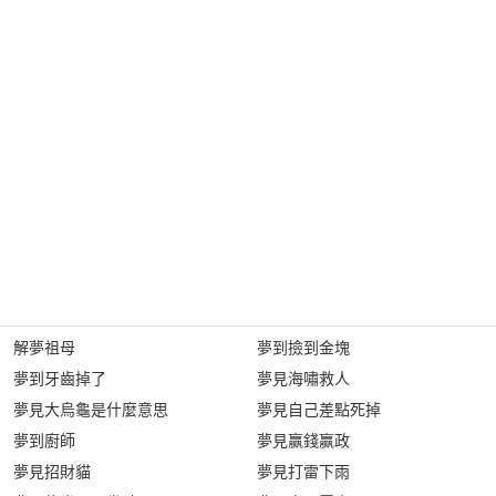
解夢祖母
夢到撿到金塊
夢到牙齒掉了
夢見海嘯救人
夢見大烏龜是什麼意思
夢見自己差點死掉
夢到廚師
夢見赢錢赢政
夢見招財貓
夢見打雷下雨