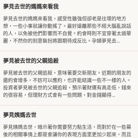
夢見去世的媽媽來看我
夢見去世的媽媽來看我，感受性雖強但卻老是往壞的地方
想，一些小事就讓你動搖了。最好遠離那些不經大腦亂說話
的人，以免被他們影響而不自覺。約會時則不宜穿著太過華
麗，不然你的刻意裝扮將跟期待成反比。孕婦夢見去...
夢見被去世的父親追殺
夢見被去世的父親追殺，意味著要交新朋友。近期的朋友的
邀約會增多，不妨可以應約，也許能結識一些不一樣的人。
投資者夢見被去世的父親追殺，預示著財運有高走低，錢來
的很容易，但理財方式會有一些問題，對金錢顯得...
夢見姨媽去世
夢見姨媽去世，暗示著你需要努力點生活，而對於在一些幕
後的相關事情上都是會讓你的表現方面里更加少起來，而且