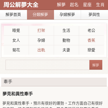
解夢
起名
星座
生肖
解夢首頁
分類解夢
孕婦解夢
夢與性
睡覺
打架
生活
老公
女人
孕婦
動物
香蕉
菊花
出軌
夫妻
戀愛
牽手
夢見和異性牽手
夢見和異性牽手，預示有很好的運勢，工作方面自己有很好