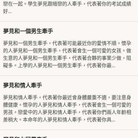
戀在一起。學生夢見跟暗戀的人牽手，代表著你的考試成績
好...
夢見和一個男生牽手
夢見和一個男生牽手，代表著可能最近你的愛情不順。懷孕
的人夢見和一個男生牽手，代表著會生一個可愛的女孩。做
生意的人夢見和一個男生牽手，代表著合夥的事業少做，阻
礙多。上學的人夢見和一個男生牽手，代表著你最...
夢見和情人牽手
夢見和情人牽手，代表著你最近會身體嚴重不適，要注意身
體健康。懷孕的人夢見和情人牽手，代表著會生一個可愛的
男孩。戀愛中的人夢見和情人牽手，代表著你們兩人年齡相
差稍大。本命年的人夢見和情人牽手，代表著你具...