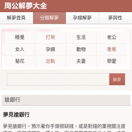
解夢首頁
分類解夢
孕婦解夢
夢與性
睡覺
打架
生活
老公
女人
孕婦
動物
香蕉
菊花
出軌
夫妻
戀愛
搶銀行
夢見搶銀行
夢見搶銀行，預示著你手頭很缺錢，或是對錢的重視關注度