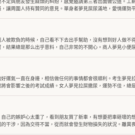
說不定與朋友發生麻煩的糾紛，感覺邀請第三者出面做公道。工
，讓周圍人持有贊同的意見。單身者夢見屎尿滿地，愛情運勢平.
別人被欺負的時候，自己看不下去出手幫助，沒有想到好人做不
，結果總是那么出乎意料，自己非常的不開心。商人夢見小便尿血
的好運氣一直在身邊，相信做任何的事情都會很順利。考生夢見
將會影響之後的考試成績。女人夢見拉屎撒尿，運勢不佳，總是那
，自己的嫉妒心太重了，看到朋友買了新車，有想要把車砸壞的
的干涉，因為交待不當，從而就會發生財物損失的狀況。離異喪偶