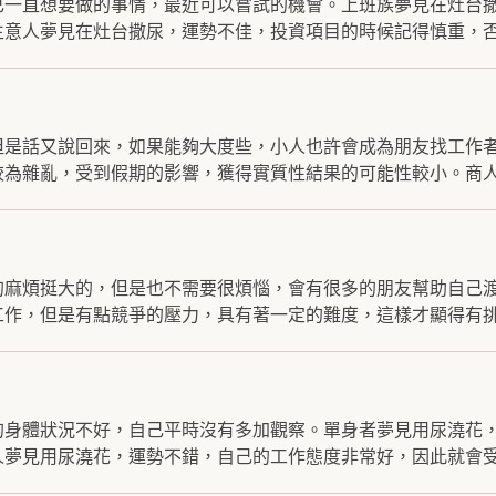
己一直想要做的事情，最近可以嘗試的機會。上班族夢見在灶台
意人夢見在灶台撒尿，運勢不佳，投資項目的時候記得慎重，否.
但是話又說回來，如果能夠大度些，小人也許會成為朋友找工作
為雜亂，受到假期的影響，獲得實質性結果的可能性較小。商人.
的麻煩挺大的，但是也不需要很煩惱，會有很多的朋友幫助自己
作，但是有點競爭的壓力，具有著一定的難度，這樣才顯得有挑.
的身體狀況不好，自己平時沒有多加觀察。單身者夢見用尿澆花
夢見用尿澆花，運勢不錯，自己的工作態度非常好，因此就會受到