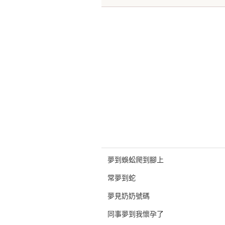
夢到蜈蚣爬到腳上
常夢到蛇
夢見奶奶號碼
同事夢到我懷孕了