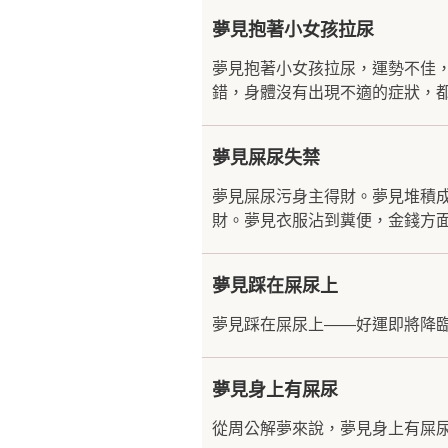
夢見抱著小女孩拉尿
夢見抱著小女孩拉尿，運勢不佳
錯，身體沒有出現不適的症狀，都
夢見屎尿失禁
夢見屎尿污身主得財。夢見堆積
財。夢見衣服沾到糞便，金錢方面
夢見踩在屎尿上
夢見踩在屎尿上——好運即將降臨.
夢見身上有屎尿
從周公解夢來說，夢見身上有屎尿