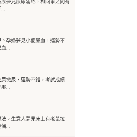
薪族夢見屎尿滿地，和同事之間有
..
得。孕婦夢見小便尿血，運勢不
...
拉屎撒尿，運勢不錯，考試成績
...
想法。生意人夢見床上有老鼠拉
...