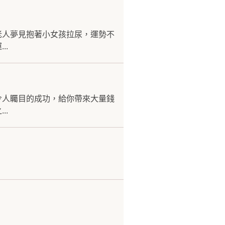
老人夢見抱著小女孩拉尿，運勢不
..
令人矚目的成功，給你帶來大量錢
..