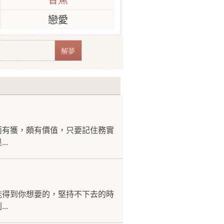
香蕉
戀愛
而有獲，頗有價值，只要記住務實
..
能得到你想要的，堅持不下去的時
..