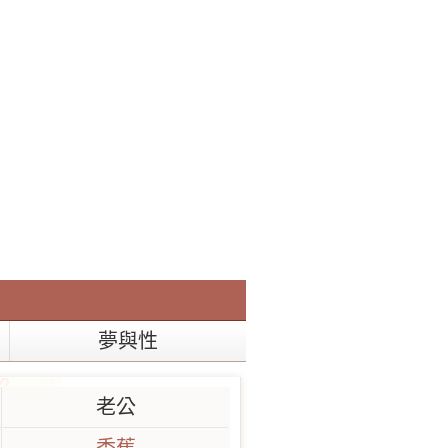
夢與性
老公