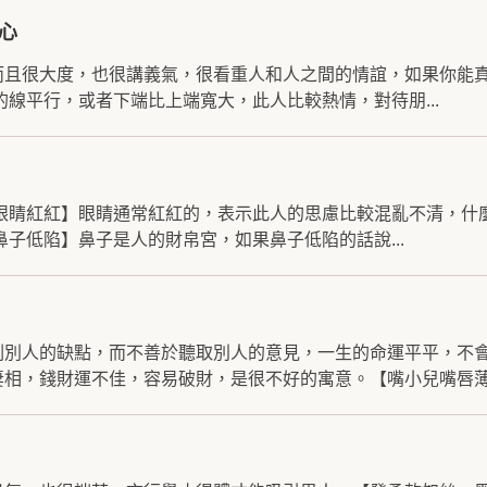
心
而且很大度，也很講義氣，很看重人和人之間的情誼，如果你能
的線平行，或者下端比上端寬大，此人比較熱情，對待朋...
【眼睛紅紅】眼睛通常紅紅的，表示此人的思慮比較混亂不清，什
鼻子低陷】鼻子是人的財帛宮，如果鼻子低陷的話說...
剔別人的缺點，而不善於聽取別人的意見，一生的命運平平，不
相，錢財運不佳，容易破財，是很不好的寓意。【嘴小兒嘴唇薄.