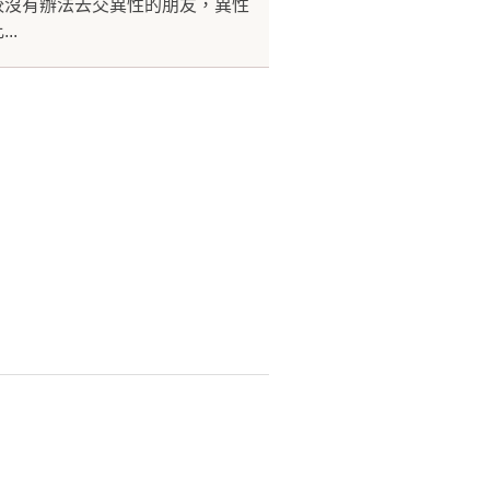
較沒有辦法去交異性的朋友，異性
..