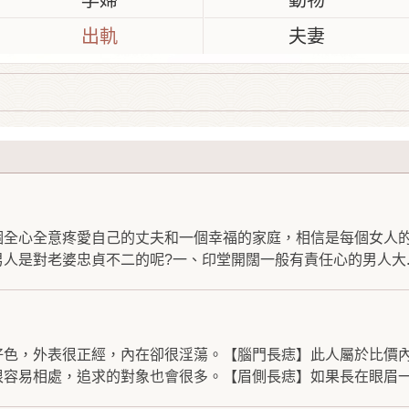
孕婦
動物
出軌
夫妻
個全心全意疼愛自己的丈夫和一個幸福的家庭，相信是每個女人
人是對老婆忠貞不二的呢?一、印堂開闊一般有責任心的男人大..
好色，外表很正經，內在卻很淫蕩。【腦門長痣】此人屬於比價
容易相處，追求的對象也會很多。【眉側長痣】如果長在眼眉一.