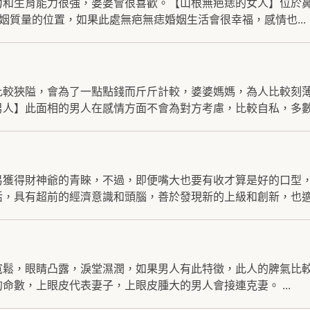
力和生育能力很強，婆婆會很喜歡。【山根無疤痣的女人】位於
姻質量的位置，如果此處無疤無痣婚姻生活會很幸福，感情也...
比較狹隘，會為了一點點錢而斤斤計較，婆婆媽媽，為人比較刻
人】此面相的男人在感情方面不會為對方考慮，比較自私，多數.
易獲得財神爺的青睞，不過，即便嘴大也要有收才算是好的口型
，具有超前的經濟意識和頭腦，善於發現新的上級和創新，也適合
寬鬆，眼睛凸露，淚堂濕潤，如果男人有此特徵，此人的脾氣比
命數，上眼皮代表妻子，上眼皮腫大的男人會接連克妻。 ...