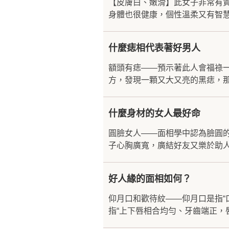
【皮膚白、嫩滑】此女子非常有
身體也很健康，個性溫柔又有智慧
什麼痣相代表著好男人
額頭有痣——預示著此人會福祿
方，發現一顆又大又亮的黑痣，那
什麼身材的女人最好命
圓臉女人——面相學中認為臉圓
子心胸廣寬，廣結好友又樂於助人
好人緣的面相如何？
仰月口和歡待紋——仰月口是指“
指“上下唇相合均勻、牙齒端正，唇