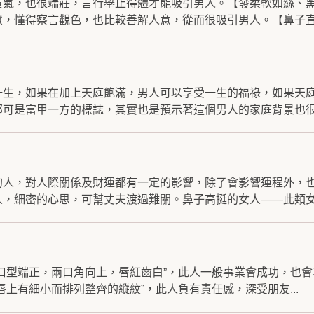
貴氣，也很端莊，言行舉止得體才能吸引男人。【發柔軟如絲、
，懂得察言觀色，也比較善解人意，從而很吸引男人。【鼻子直.
一生，如果在加上天庭飽滿，男人可以享受一生的福祿，如果天
可是富甲一方的標誌，其實也是預示著這個男人的家庭背景也很.
的人，對人際關係及財運都有一定的影響，除了會影響運程外，
，細密的心思，可幫丈夫渡過難關。鼻子高挺的女人——此類女.
口型端正，兩口角向上，唇紅齒白”，此人一般事業會成功，也
上有細小而排列整齊的縱紋”，此人負有責任感，深受朋友...