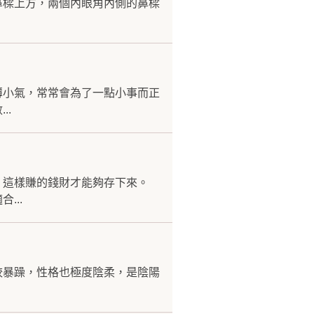
鼻樑上方，兩個內眼角內側的鼻樑
薄小氣，常常會為了一點小事而正
..
，這樣賺的錢財才能夠存下來。
...
較暴躁，性格也極度陰柔，是陰陽