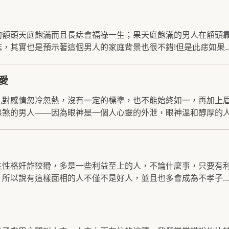
的額頭天庭飽滿而且長痣會福祿一生；果天庭飽滿的男人在額頭
，其實也是預示著這個男人的家庭背景也很不錯!但是此痣如果..
愛
亂對感情忽冷忽熱，沒有一定的標準，也不能始終如一，再加上
煞的男人——因為眼神是一個人心靈的外泄，眼神溫和醇厚的人.
主性格奸詐狡猾，多是一些利益至上的人，不論什麼事，只要有
所以說有這樣面相的人不僅不是好人，並且也多會成為不孝子...