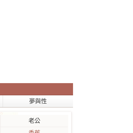
夢與性
老公