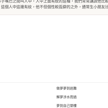
鼻子嘴巴之間叫人中，人中上面有紋的這種，我們常常講說他比
這個人中這邊有紋，他不但個性較孤僻的之外，通常生小朋友比.
做夢夢到逃難
解夢涉水而過
夢到自己墜樓