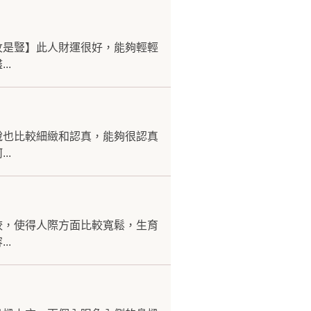
紋是豎】此人財運很好，能夠輕輕
..
說也比較細緻和認真，能夠很認真
..
較，使得人際方面比較寬鬆，生育
..