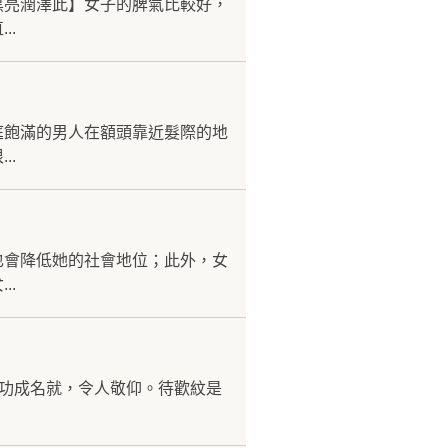
黑亮潤澤此】女子的脾氣比較好，
..
庭飽滿的男人在額頭靠近髮際的地
..
也會降低她的社會地位；此外，女
..
會功成名就，令人敬仰。待歡紋是