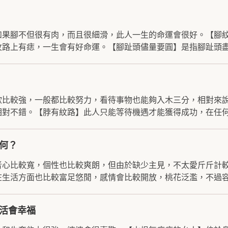
如果腳不但很有肉，而且很細滑，此人一生的命運會很好。【腳
路上有痣，一生會有好命運。【腳趾頭儘量要圓】是指腳趾頭盡.
欲比較強，一般都比較努力，看待事物也能夠入木三分，相對來
對不錯。【脖有紋路】此人只能等待機遇才能獲得成功，在任何.
何？
者心比較寬，個性也比較爽朗，但由於缺少主見，不太愛斤斤計
生活方面也比較富足悠閒，感情會比較開放，桃花泛濫，不過容.
活會幸福