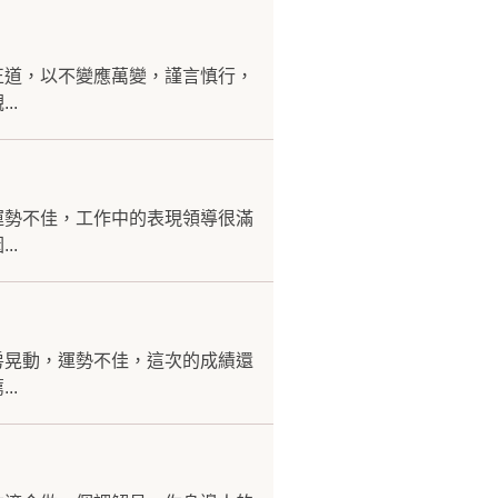
正道，以不變應萬變，謹言慎行，
..
運勢不佳，工作中的表現領導很滿
..
房晃動，運勢不佳，這次的成績還
..