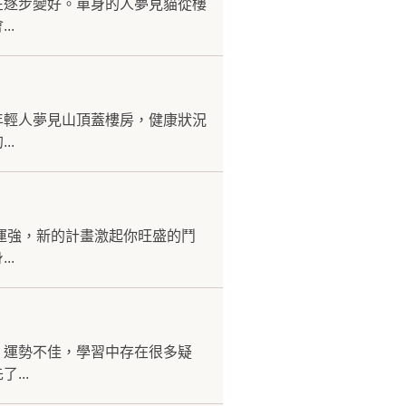
在逐步變好。單身的人夢見貓從樓
..
年輕人夢見山頂蓋樓房，健康狀況
..
運強，新的計畫激起你旺盛的鬥
..
，運勢不佳，學習中存在很多疑
...