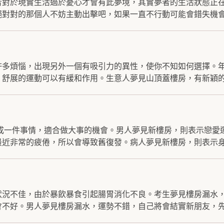
者對於現實生活過於憂心才會有此夢境，其實夢者的生活狀態正
對對的那個人不妨主動出擊吧，如果一直不行動可能會錯失機會.
許多煩惱，出現另外一個有吸引力的異性，使你不知如何選擇。
舒展的運動可以有緩和作用。生意人夢見山頂蓋樓房，有新穎的.
完成一件事情，適合做大事的機會。男人夢見新樓房，則表示戀愛
近非常的疲倦，所以會導致舊復發。病人夢見新樓房，則表示身.
狀況不佳，由於暴飲暴食引起腸胃消化不良。考生夢見樓房漏水
不好。男人夢見樓房漏水，運勢不錯，自己將會結實新朋友，先了