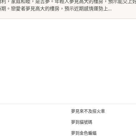
順利，家庭和睦，是吉夢。年輕人夢見高大的樓房，預示能交上
期。戀愛者夢見高大的樓房，預示近期感情運勢上...
夢見來不及搭火車
夢到貓號碼
夢到金色蝙蝠