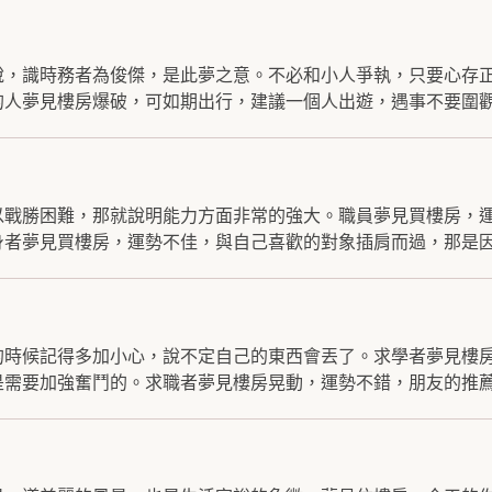
說，識時務者為俊傑，是此夢之意。不必和小人爭執，只要心存
人夢見樓房爆破，可如期出行，建議一個人出遊，遇事不要圍觀.
以戰勝困難，那就說明能力方面非常的強大。職員夢見買樓房，
者夢見買樓房，運勢不佳，與自己喜歡的對象插肩而過，那是因.
的時候記得多加小心，說不定自己的東西會丟了。求學者夢見樓
需要加強奮鬥的。求職者夢見樓房晃動，運勢不錯，朋友的推薦.