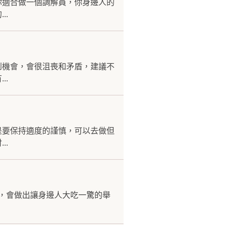
你適合做一個調解員，你身邊人的
..
到機會，會很沮喪和矛盾，建議不
..
是要保持適度的謹慎，可以去做但
..
你，會做出讓身邊人大吃一驚的舉