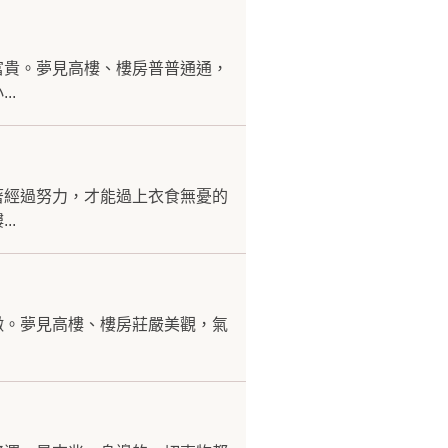
富貴。夢見高樓、樓房普普通通，
..
著經過努力，才能過上衣食無憂的
..
徵。夢見高樓、樓房莊嚴美觀，氣