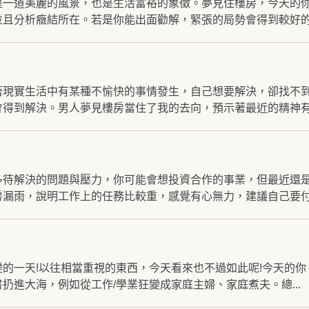
是一道美麗的風景，也是生活富裕的象徵。夢見住樓房，今天的
且分析癥結所在。若是你能出面勸解，緊張的局勢會得到較好的.
著現實生活中有某種不愉快的事情發生，自己想要解決，卻找不
得到解決。男人夢見樓房當住了我的去向，預示著最近的精神有.
多待解決的問題與壓力，你可能會想投資合作的事業，但最近還
漏雨，說明工作上的任務比較重，感覺有心無力，建議自己要付.
的一天!以往相當重視的東西，今天看來也不過如此呢!今天的
扔進大海，例如從工作/學業狂變成家庭主婦、家庭煮夫。總...