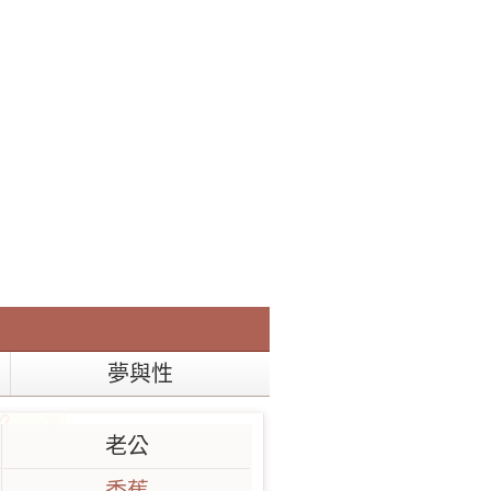
夢與性
老公