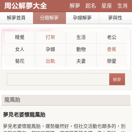
解夢
起名
星座
生肖
解夢首頁
分類解夢
孕婦解夢
夢與性
睡覺
打架
生活
老公
女人
孕婦
動物
香蕉
菊花
出軌
夫妻
戀愛
龍鳳胎
夢見老婆懷龍鳳胎
夢見老婆懷龍鳳胎，運勢雖然好，但社交活動也頗多的，別