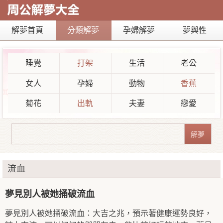
解夢首頁
分類解夢
孕婦解夢
夢與性
睡覺
打架
生活
老公
女人
孕婦
動物
香蕉
菊花
出軌
夫妻
戀愛
流血
夢見別人被她捅破流血
夢見別人被她捅破流血：大吉之兆，預示著健康運勢良好，