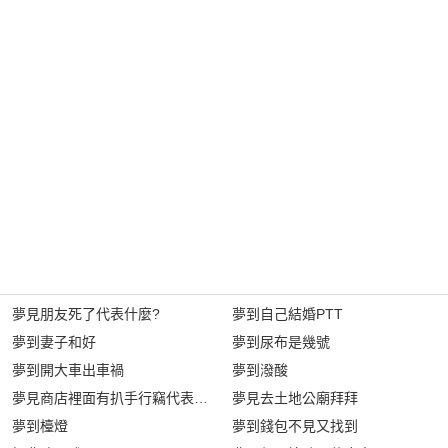
夢見朋友死了代表什麼?
夢到自己結婚PTT
夢到妻子和好
夢到尿布是幾號
夢到開大車出車禍
夢到潑酸
夢見商店裡面有扒手行竊代表什麼?
夢見去土地公廟拜拜
夢到檯燈
夢到錢包不見又找到