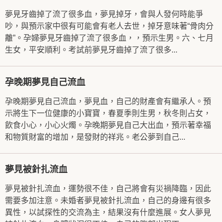
夢見牙齒掉了流了很多血，夢見掉牙，會與人發何時能爭
吵，與預示家中很有可能會有老人去世，掉牙意味著“骨肉分
離”。孕婦夢見牙齒掉了流了很多血，，預示生男。六、七月
生女，平安順利。考試前夢見牙齒掉了流了很多...
孕晚期夢見自己流血
孕晚期夢見自己流血，夢見血，自己的財產會有繼承人。預
示將生下一位健康的小寶寶，春夏季則生男，秋冬則占女，
飲食小心，小心火燭。孕晚期夢見自己大出血，預示著幸福
和物質財富的增加，是發財的祥兆。老公夢到自己...
夢見被針扎流血
夢見被針扎流血，運勢很不佳，自己將會有災禍降臨，因此
需要多加注意。未婚者夢見被針扎流血，自己的身邊有很多
異性，以試探性的交流為主，結果沒有什麼進展。女人夢見