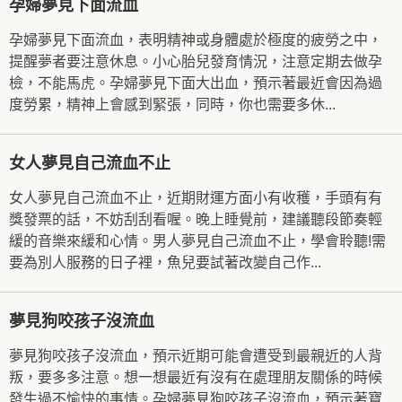
孕婦夢見下面流血
孕婦夢見下面流血，表明精神或身體處於極度的疲勞之中，
提醒夢者要注意休息。小心胎兒發育情況，注意定期去做孕
檢，不能馬虎。孕婦夢見下面大出血，預示著最近會因為過
度勞累，精神上會感到緊張，同時，你也需要多休...
女人夢見自己流血不止
女人夢見自己流血不止，近期財運方面小有收穫，手頭有有
獎發票的話，不妨刮刮看喔。晚上睡覺前，建議聽段節奏輕
緩的音樂來緩和心情。男人夢見自己流血不止，學會聆聽!需
要為別人服務的日子裡，魚兒要試著改變自己作...
夢見狗咬孩子沒流血
夢見狗咬孩子沒流血，預示近期可能會遭受到最親近的人背
叛，要多多注意。想一想最近有沒有在處理朋友關係的時候
發生過不愉快的事情。孕婦夢見狗咬孩子沒流血，預示著寶