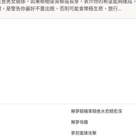
注意男女關係，如果柳樹是青柳或長芽，表示你的希望能夠達成
，是警告你最好不要出遊，否則可能會樂極生悲，旅行...
解夢騎機車騎進水愈騎愈深
解夢母雞
夢到蜜蜂攻擊