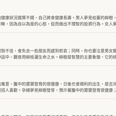
的健康狀況還算不錯，自己將會健康長壽。男人夢見枯萎的柳樹
睞，因為自以為是的心態，從而做出不理智的投資行為。女人夢.
運勢不佳，會失去一些朋友而感到悲哀；同時，你也要注意男女
話中，觀音用柳枝灑生命之水。柳樹是智慧的主要象徵，它的枝.
的寓意，腹中的寶寶發育的很健康，日後也會順利的出生，是吉
招人喜歡。孕婦夢見柳樹發芽，預示著腹中的寶寶發育很健康；.