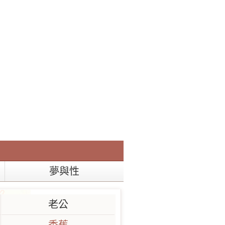
夢與性
老公