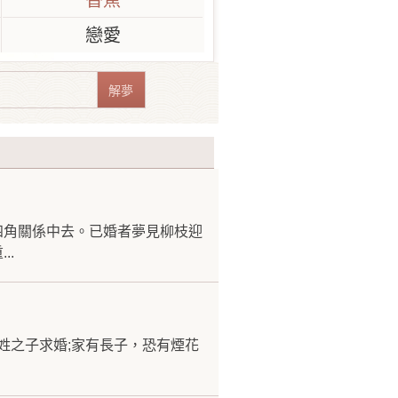
香蕉
戀愛
四角關係中去。已婚者夢見柳枝迎
..
姓之子求婚;家有長子，恐有煙花