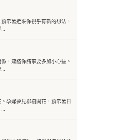
，預示著近來你視乎有新的想法，
..
關係，建議你諸事要多加小心些。
..
兆。孕婦夢見柳樹開花，預示著日
..