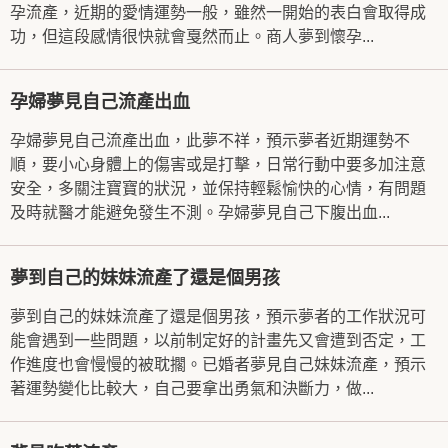
孕流產，近期的愛情運勢一般，雖然一開始的表白會取得成
功，但這段感情很快就會戛然而止。商人夢到懷孕...
孕婦夢見自己流產出血
孕婦夢見自己流產出血，此夢不祥，預示夢者近期運勢不
順，要小心身體上的傷害或是打擊，日常行動中要多加注意
安全，多關注寶寶的狀況，並保持輕鬆愉快的心情，有問題
及時就醫才能避免發生不測。孕婦夢見自己下腹出血...
夢到自己的妹妹流產了還是個男孩
夢到自己的妹妹流產了還是個男孩，預示夢者的工作狀況可
能會遇到一些問題，以前制定好的計畫先又會遭到否定，工
作進度也會慢慢的被耽擱。已婚者夢見自己妹妹流產，預示
著運勢變化比較大，自己要拿出勇氣和決斷力，做...