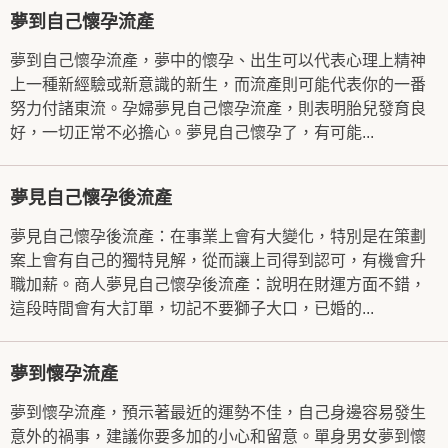
夢到自己懷孕流產
夢到自己懷孕流產，夢中的懷孕、出生可以代表心理上精神
上一種新經驗或新意識的新生，而流產則可能代表你的一番
努力付諸東流。孕婦夢見自己懷孕流產，則表明胎兒發育良
好，一切正常不必擔心。夢見自己懷孕了，有可能...
夢見自己懷孕後流產
夢見自己懷孕後流產：在事業上會有大變化，特別是在策劃
案上會有自己的獨特見解，從而讓上司得到認可，有機會升
職加薪。商人夢見自己懷孕後流產：說明在財運方面不錯，
這段時間會有大訂單，切記不要獅子大口，已婚的...
夢到懷孕流產
夢到懷孕流產，預示著最近的運勢不佳，自己身邊容易發生
意外的禍事，建議你要多加的小心和留意。單身男女夢到懷