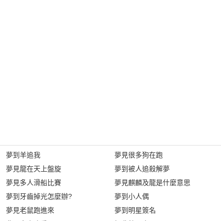
夢到羊追我
夢見很多狗在跑
夢見龍在天上盤旋
夢到被人追殺解夢
夢見多人滑船比賽
夢見麒麟及龍是什麼意思
夢到牙齒掉光怎麼辦?
夢到小人偶
夢見老鼠跑進來
夢到明星簽名