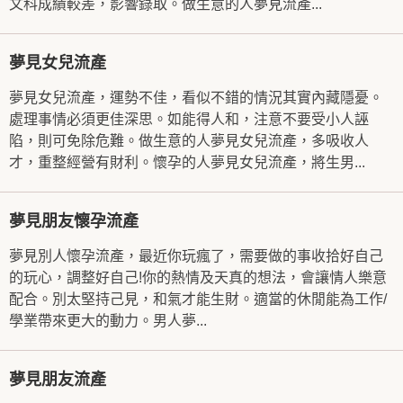
文科成績較差，影響錄取。做生意的人夢見流產...
夢見女兒流產
夢見女兒流產，運勢不佳，看似不錯的情況其實內藏隱憂。
處理事情必須更佳深思。如能得人和，注意不要受小人誣
陷，則可免除危難。做生意的人夢見女兒流產，多吸收人
才，重整經營有財利。懷孕的人夢見女兒流產，將生男...
夢見朋友懷孕流產
‍夢見別人懷孕流產，最近你玩瘋了，需要做的事收拾好自己
的玩心，調整好自己!你的熱情及天真的想法，會讓情人樂意
配合。別太堅持己見，和氣才能生財。適當的休閒能為工作/
學業帶來更大的動力。男人夢...
夢見朋友流產