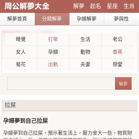
解夢
起名
星座
生肖
解夢首頁
分類解夢
孕婦解夢
夢與性
睡覺
打架
生活
老公
女人
孕婦
動物
香蕉
菊花
出軌
夫妻
戀愛
拉屎
孕婦夢到自己拉屎
孕婦夢到自己拉屎，預示著生活上，壓力會大一些，物質財