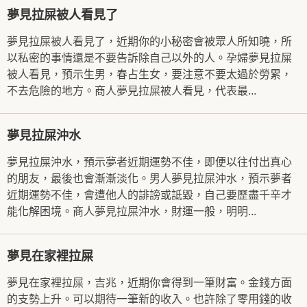
夢見拉屎被人看見了
夢見拉屎被人看見了，近期你的小秘密會被眾人所知曉，所
以私密的事情還是不要告訴除自己以外的人。孕婦夢見拉屎
被人看見，預示生男，春占生女，要注意不要太過於勞累，
不去危險的地方。商人夢見拉屎被人看見，代表最...
夢見拉屎沖水
夢見拉屎沖水，預示夢者近期運勢不佳，即便以往付出真心
的朋友，最後也會漸漸淡化。男人夢見拉屎沖水，預示夢者
近期運勢不佳，會遭他人的誹謗或詆毀，自己要歷盡千辛才
能化解困境。商人夢見拉屎沖水，財運一般，明明...
夢見在家裡拉屎
夢見在家裡拉屎，吉兆，近期你會得到一筆財富。金錢方面
的支勢上升。可以期待一筆新的收入。也許除了零用錢的收