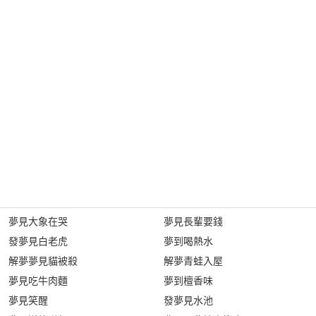
夢見大象在哭
夢見長輩要錢
發夢見白老虎
夢到喝熱水
解夢夢見貓被殺
解夢青蛙入屋
夢見吃牛肉麵
夢到檀香味
夢見笑醒
發夢見水池