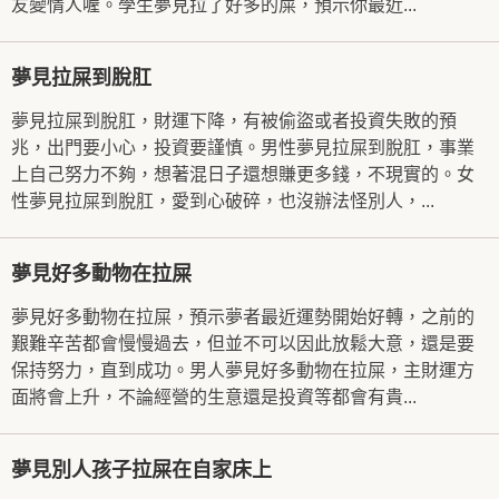
友變情人喔。學生夢見拉了好多的屎，預示你最近...
夢見拉屎到脫肛
夢見拉屎到脫肛，財運下降，有被偷盜或者投資失敗的預
兆，出門要小心，投資要謹慎。男性夢見拉屎到脫肛，事業
上自己努力不夠，想著混日子還想賺更多錢，不現實的。女
性夢見拉屎到脫肛，愛到心破碎，也沒辦法怪別人，...
夢見好多動物在拉屎
夢見好多動物在拉屎，預示夢者最近運勢開始好轉，之前的
艱難辛苦都會慢慢過去，但並不可以因此放鬆大意，還是要
保持努力，直到成功。男人夢見好多動物在拉屎，主財運方
面將會上升，不論經營的生意還是投資等都會有貴...
夢見別人孩子拉屎在自家床上