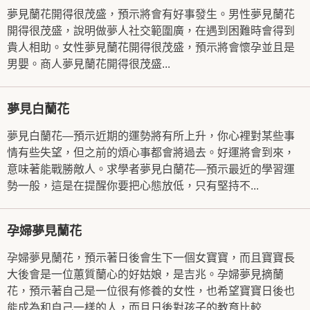
夢見蘭花開得很茂盛，預示將會有好事發生。男性夢見蘭花
開得很茂盛，說明做夢人社交範圍廣，在遇到困難時會得到
貴人相助。女性夢見蘭花開得很茂盛，預示將會懷孕並且是
男嬰。商人夢見蘭花開得很茂盛...
夢見白蘭花
夢見白蘭花—預示近期的運勢將有所上升，你心裡對某些事
情有些失望，但之前的煩心事都會將過去。好運將會到來，
意味著能戰勝敵人。求學者夢見白蘭花—預示最近的學習運
勢一般，這是在提醒你要把心態放低，只有堅持不...
孕婦夢見蘭花
孕婦夢見蘭花，預示著日後會生下一個女寶寶，而且寶寶長
大後會是一位蕙質蘭心的好姑娘，是吉兆。孕婦夢見摘蘭
花，預示著自己是一位很有修養的女性，也希望寶寶日後也
能成為和自己一樣的人，而且日後對孩子的教育比較...