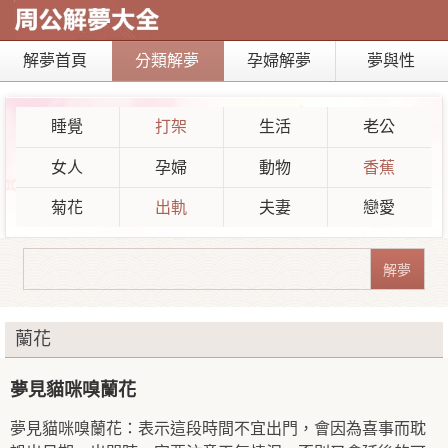
解夢首頁
分類解夢
孕婦解夢
夢與性
睡覺
打架
生活
老公
女人
孕婦
動物
香蕉
菊花
出軌
夫妻
戀愛
蘭花
夢見貓咪嗅蘭花
夢見貓咪嗅蘭花：表示這段時間不宜出門，會因為喜事而耽