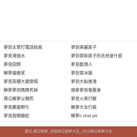
夢到主管打電話給我
夢到美麗房子
夢見淹過水
夢到買新房子的吉兇是什麼
夢見田野
夢見斷頭人
解夢貓進家
夢到買冰箱
夢見高樓大廈倒塌
夢到大船進港
解夢夢到媽媽死掉
做夢夢到鬼壓身
周公解夢父親死
夢見火車行駛
夢見鵝蛋孵化
解夢大全行屍
夢見殺眼鏡蛇
解夢c chat ptt
蘭花-周公解夢_原版周公解夢大全_2026周公解夢大全