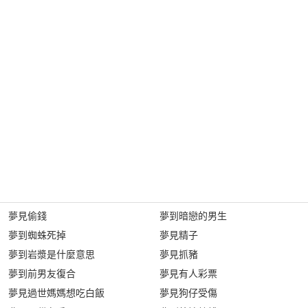
夢見偷錢
夢到暗戀的男生
夢到蜘蛛死掉
夢見精子
夢到岩漿是什麼意思
夢見抓豬
夢到前男友復合
夢見有人彩票
夢見過世媽媽想吃白飯
夢見狗仔受傷