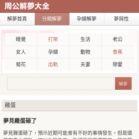
解夢首頁
分類解夢
孕婦解夢
夢與性
睡覺
打架
生活
老公
女人
孕婦
動物
香蕉
菊花
出軌
夫妻
戀愛
雞蛋
夢見雞蛋砸了
夢見雞蛋砸了，預示近期可能會有不好的事情發生，但是還