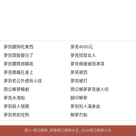
夢到餵狗吃東西
夢見4000元
夢到頭髮變白了
夢見短發女人
夢到鑽媽祖轎底
夢見棉被被雨淋濕
夢見螞蟻在身上
夢見被罰
夢到老公外遇有小孩
夢到被打
周公解夢韓劇
周公解夢夢見被人咬
夢見水淹船
腳印解夢
夢到殺人號碼
夢到別人滿身血
夢到黑蛇咬狗
解夢冇船
嫁人-周公解夢_原版周公解夢大全_2026周公解夢大全