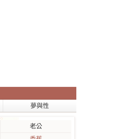
夢與性
老公