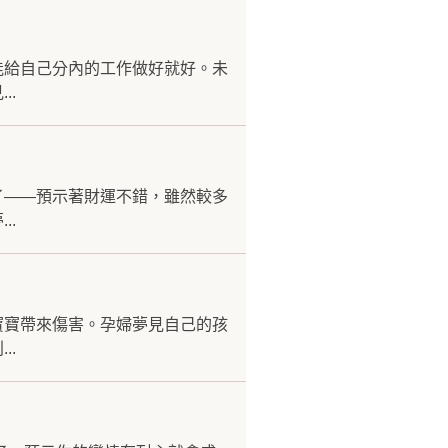
能給自己分內的工作做好就好。未
..
了——預示著財運不錯，雖然較多
..
寶寶帶來傷害。孕婦夢見自己的孩
..