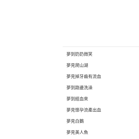
夢到奶奶微笑
夢見爬山湖
夢見掉牙齒有流血
夢到路邊洗澡
夢到經血來
夢見懷孕流產出血
夢見白鵝
夢見美人魚