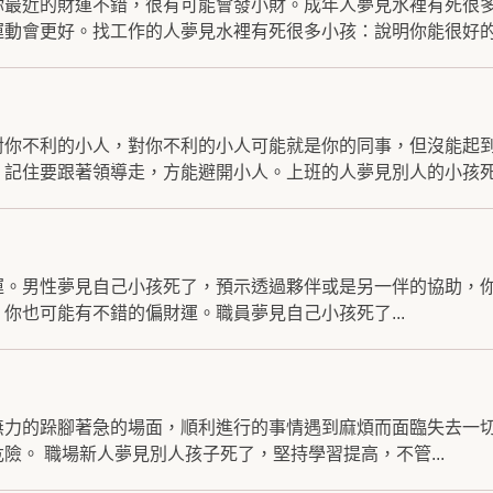
你最近的財運不錯，很有可能會發小財。成年人夢見水裡有死很
動會更好。找工作的人夢見水裡有死很多小孩：說明你能很好的適
對你不利的小人，對你不利的小人可能就是你的同事，但沒能起
記住要跟著領導走，方能避開小人。上班的人夢見別人的小孩死.
運。男性夢見自己小孩死了，預示透過夥伴或是另一伴的協助，
你也可能有不錯的偏財運。職員夢見自己小孩死了...
無力的跺腳著急的場面，順利進行的事情遇到麻煩而面臨失去一
險。 職場新人夢見別人孩子死了，堅持學習提高，不管...