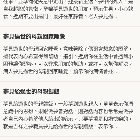
往事，並準備從失意中走出，迎接新生活。夢中的死人，是
自我超脫的象徵。孕婦夢見過世的朋友，預示生男，小心飲
食。近期不要出遠門，最好在家靜養。老人夢見過...
夢見過世的母親回家睡覺
夢見過世的母親回家睡覺，意味著除了偶爾會想念的願望，
還代表內心希望得到幫助，指引。近期你在生活中會遇到小
困難讓你頭疼，可以尋求朋友的幫助，或許可以幫你解決。
病人夢見過世的母親回家睡覺，預示你的病情會逐...
夢見給過世的母親餵飯
夢見給過世的母親餵飯，一般夢到過世親人，單單表示你潛
意識中的思戀。果跟做夢者對話，則對話內容也常常是做夢
者自己內心希望他人給出的暗示。只要夢境是和諧快樂的，
就是吉祥之夢職員夢見給過世的母親餵飯，表示你...