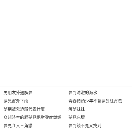
男朋友外遇解夢
夢到清澈的海水
夢見窗外下雨
青春豬頭少年不會夢到紅背包
夢到被鬼追殺代表什麼
解夢妹妹
穿越時空的貓夢見絕對零度鎖鏈
夢見床壞
夢見介入三角戀
夢到錢不見又找到