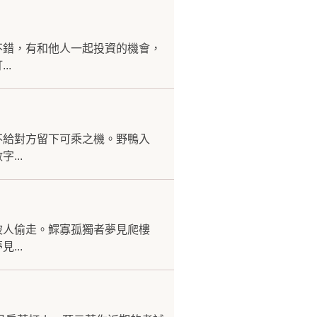
不錯，有和他人一起投資的機會，
..
不給對方留下可乘之機。野鴨入
...
被人偷走。鰥寡孤獨者夢見爬樓
...