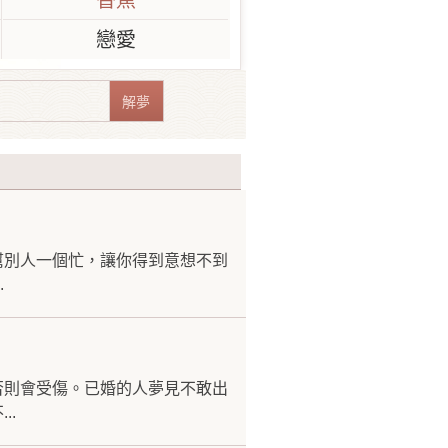
香蕉
戀愛
幫別人一個忙，讓你得到意想不到
.
否則會受傷。已婚的人夢見不敢出
..