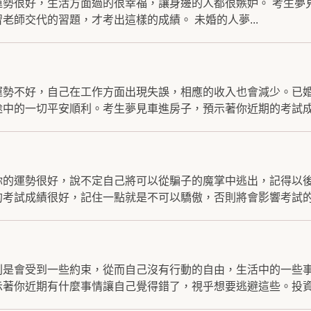
運勢很好，生活方面過的很幸福，讓身邊的人都很嫉妒。 考生夢
老師交代的習題，才考出這樣的成績。 未婚的人夢...
運勢不好，自己在工作方面出現失誤，相應的收入也會減少。已
中的一切平安順利。考生夢見車進房子，預示著你近期的考試成.
你的運勢很好，說不定自己將可以從騙子的魔掌中逃出，記得以
考試成績很好，記住一點就是不可以驕傲，否則將會影響考試的.
則是會受到一些約束，從而自己沒有行動的自由，生活中的一些
著你近期有什麼事情讓自己覺得錯了，視乎想要逃避這些。投資.