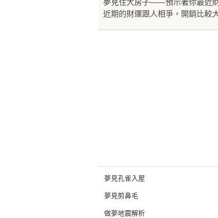
夢見住大房子——預示著你最近
近期的財運跟人相爭，開銷比較大
夢見孔雀入屋
夢見剪鼻毛
做夢地震解析