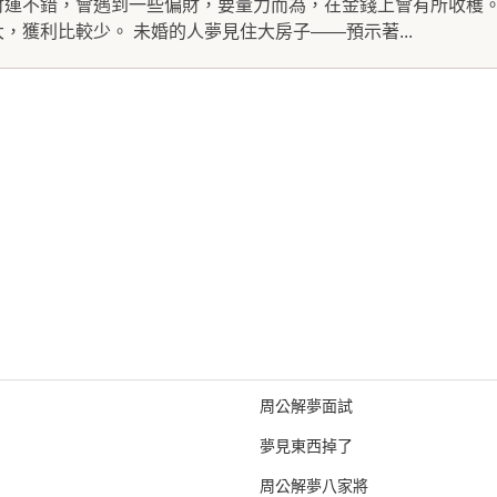
財運不錯，會遇到一些偏財，要量力而為，在金錢上會有所收穫。
，獲利比較少。 未婚的人夢見住大房子——預示著...
周公解夢面試
夢見東西掉了
周公解夢八家將