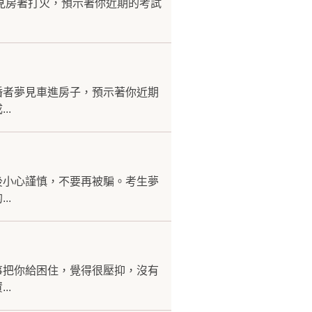
見房著打火，預示著你近期的考試
婚者夢見車進房子，預示著你近期
..
後小心謹慎，不要再被騙。考生夢
..
事把你給困住，覺得很壓抑，沒有
..