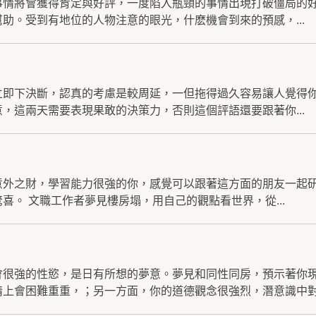
事情將會獲得肯定與好評，一度陷入瓶頸的事情出現打破僵局的
助。受到有地位的人物注意的眼光，什麽機會到來的預感，...
立即下決斷，認真的考慮是較周延，一但拖得過久容易讓人覺得
，這兩天需要表現果敢的決策力，否則這個評語還要跟著你...
意外之財，學習能力很強的你，感覺可以跟著這方面的朋友一起
喜。 文職工作者夢見樓房塌，用自己的觀點看世界，從...
會很強的性慾，是日有所想的夢意。夢見和同性同房，預示著你
上會困難重重，；另一方面，你的道德觀念很強烈，潛意識中對.