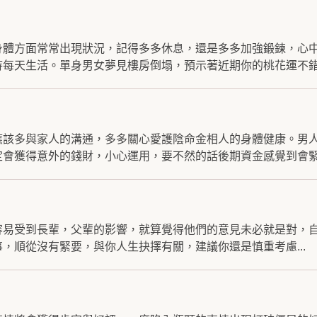
身體方面常常出現狀況，記得多多休息，還是多多加強鍛鍊，心
每天生活。單身男女夢見樓房倒塌，預示著近期你的桃花運不錯.
應該多與家人的溝通，多多關心愛護陰命金相人的身體健康。男
會獲得意外的錢財，小心運用，要不然的話後期資金感覺到會緊.
容易受到長輩，父輩的影響，就算覺得他們的意見未必就是對，
，順從沒有緊要，與你人生抉擇有關，建議你還是慎重考慮...