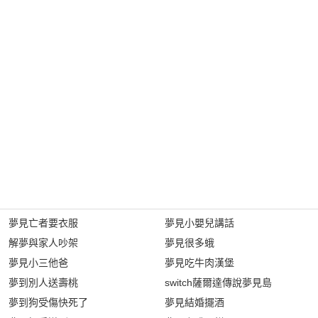
夢見亡者要衣服
夢見小嬰兒講話
解夢與家人吵架
夢見很多蛾
夢見小三他爸
夢見吃牛肉漢堡
夢到別人送壽桃
switch薩爾達傳說夢見島
夢到狗受傷快死了
夢見結婚擺酒