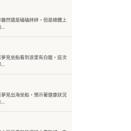
作雖然還是磕磕絆絆，但是總體上
..
者夢見坐船看到浪里有白龍，這次
..
者夢見出海坐船，預示著健康狀況
..