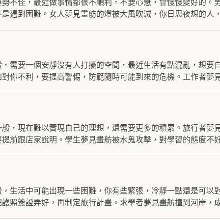
運勢不佳，最近做事情都很不順利，不要心急，會慢慢變好的。
是遇到困難。女人夢見畫舫的燈被大風吹滅，你日思夜想的人，.
般，需要一個安靜沒有人打擾的空間，最近生活有點混亂，想要
對你不利，要提高警惕，防範隨時可能到來的危機。工作者夢見畫
一般，現在難以實現自己的理想，還需要更多的積累。旅行者夢
提前跟店家說明。學生夢見畫舫被水鬼攻擊，對學習的態度不好.
般，生活中可能出現一些困難，你有些緊張，冷靜一點還是可以
護照簽證弄好，再制定旅行計畫。求學者夢見畫舫撞到河岸，成績