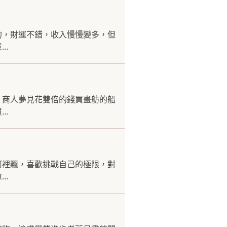
的，財運不錯，收入慢慢變多，但
..
。商人夢見花雙倍的錢買畫舫的船
..
河裡飄，喜歡挑戰自己的極限，對
..