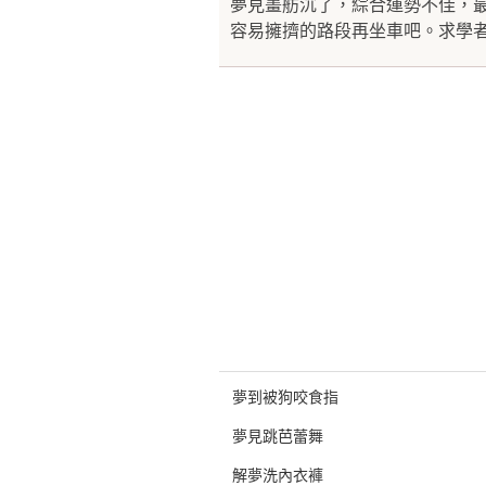
夢見畫舫沉了，綜合運勢不佳，
容易擁擠的路段再坐車吧。求學者
夢到被狗咬食指
夢見跳芭蕾舞
解夢洗內衣褲