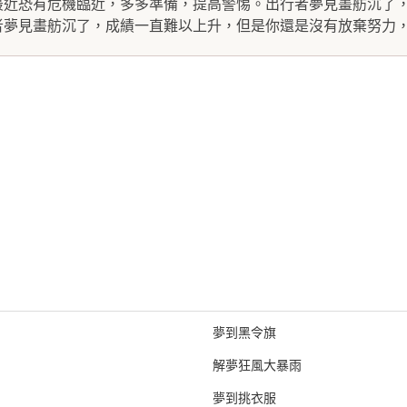
最近恐有危機臨近，多多準備，提高警惕。出行者夢見畫舫沉了
夢見畫舫沉了，成績一直難以上升，但是你還是沒有放棄努力，.
夢到黑令旗
解夢狂風大暴雨
夢到挑衣服