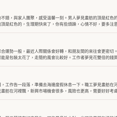
勢不錯，與家人團聚，感受溫馨一刻。男人夢見畫舫的頂是紅色
頂是紅色的，生理期快來了，你有些煩躁，心情不好，要多注意.
綜合運勢一般，最近人際關係會好轉，和朋友間的來往會更密切
能是包裝太花了，走簡約風會比較好。工作者夢見花雙倍的錢買.
錯，工作告一段落，準備去海邊度假休息一下。職工夢見畫舫在
畫舫在河裡飄，新興市場機會很多，風險也更高，需要好好考慮.