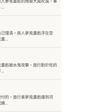
男人夢見畫舫的燈被大風吹滅，事
..
自己理清。商人夢見畫舫浮在空
...
見畫舫被水鬼攻擊，旅行對於吃的
..
對付的。旅行者夢見畫舫撞到河
...