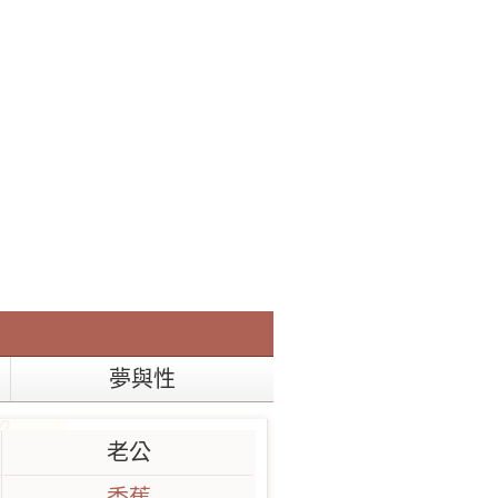
夢與性
老公