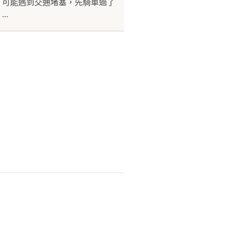
，可能遇到交通堵塞，先騎車過了
..