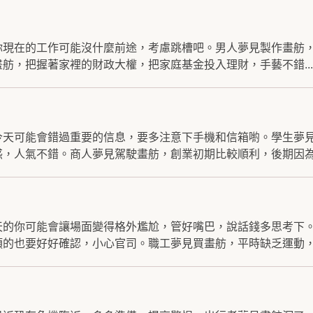
你現在的工作可能沒什麼前途，考慮跳槽吧。男人夢見製作畫舫
舫，把握著家裡的財政大權，把家庭基金投入理財，手藝不錯...
今天可能會錯過重要的信息，要多注意下手機和信箱喲。學生夢
，人氣不錯。商人夢見駕駛畫舫，創業初期比較順利，後期因為內
天的你可能會讓場面變得格外尷尬，管好嘴巴，說話錢多思考下
的也要好好確認，小心官司。職工夢見買畫舫，平時缺乏運動，.