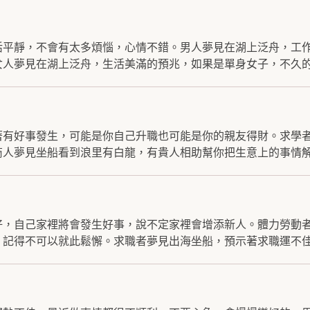
活平靜，不會有太多煩惱，心情不錯。男人夢見在湖上泛舟，工
人夢見在湖上泛舟，生活美滿的預兆，如果是單身女子，不久的.
著有好事發生，可能是你自己升職也可能是你的親友得財。求學
人夢見坐船看到浪里有白龍，有貴人相助幫你把生意上的事情解.
好，自己家裡將會發生好事，說不定家裡會增添新人。體力勞動
記得不可以就此鬆懈。求職者夢見出海坐船，預示著求職運不佳.