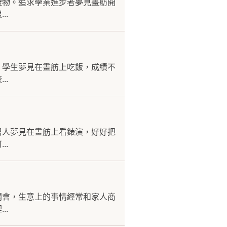
禮物。追求學業進步者夢見畫舫開
..
。學生夢見在畫舫上吃飯，成績不
..
男人夢見在畫舫上看錶演，好好把
..
開會，生意上的事情經常和家人商
..