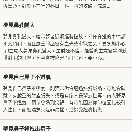
拔黑頭，對於不在行的科目一科一科的攻破，成績...
夢見鼻孔變大
夢見鼻孔變大，暗示夢者近期運勢破敗，不僅身邊的事情都
不太順利，而且嚴重的話會有血光或牢獄之災，要多加小心
了!生意人夢見鼻孔變大，主財運不佳，經營的生意會遭到競
爭對手的打擊，甚至會被陷害而打官司，要小心...
夢見自己鼻子不透氣
夢見自己鼻子不透氣，則預示你會遭遇挫折災禍，可能會破
財，有嚴重的財產損失，或是有家人長輩去世等。商人夢見
鼻子不透氣，預示會遇到災禍。有可能因為你的位置比較引
人注目，而無端惹來是非煩惱，或遭受經濟損失...
夢見鼻子裡拽出蟲子