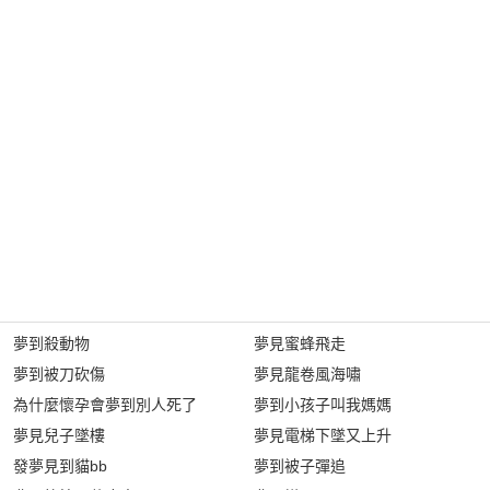
夢到殺動物
夢見蜜蜂飛走
夢到被刀砍傷
夢見龍卷風海嘯
為什麼懷孕會夢到別人死了
夢到小孩子叫我媽媽
夢見兒子墜樓
夢見電梯下墜又上升
發夢見到貓bb
夢到被子彈追