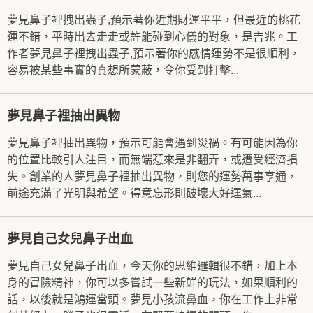
夢見鼻子裡拽出蟲子,預示著你近期財運平平，但最近的桃花
運不錯，平時出去走走或許能碰到心儀的對象，是吉兆。工
作者夢見鼻子裡拽出蟲子,預示著你的感情運勢不是很順利，
容易被某些事實的真想所蒙蔽，令你受到打擊...
夢見鼻子裡抽出異物
夢見鼻子裡抽出異物，預示可能會遇到災禍。有可能因為你
的位置比較引人注目，而無端惹來是非翻弄，或遭受經濟損
失。創業的人夢見鼻子裡抽出異物，則您的運勢萬事亨通，
前途充滿了光明與希望。得意忘形則破壞大好運氣...
夢見自己女兒鼻子出血
夢見自己女兒鼻子出血，今天你的思維邏輯很不錯，加上本
身的冒險精神，你可以多嘗試一些新鮮的玩法，如果順利的
話，以後就是鴻運當頭。夢見小孩流鼻血，你在工作上非常