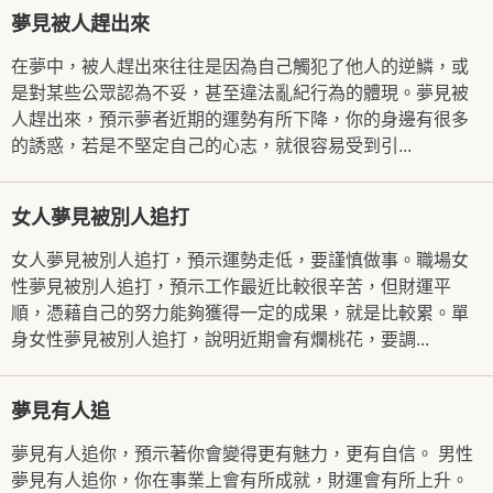
夢見被人趕出來
在夢中，被人趕出來往往是因為自己觸犯了他人的逆鱗，或
是對某些公眾認為不妥，甚至違法亂紀行為的體現。夢見被
人趕出來，預示夢者近期的運勢有所下降，你的身邊有很多
的誘惑，若是不堅定自己的心志，就很容易受到引...
女人夢見被別人追打
女人夢見被別人追打，預示運勢走低，要謹慎做事。職場女
性夢見被別人追打，預示工作最近比較很辛苦，但財運平
順，憑藉自己的努力能夠獲得一定的成果，就是比較累。單
身女性夢見被別人追打，說明近期會有爛桃花，要調...
夢見有人追
夢見有人追你，預示著你會變得更有魅力，更有自信。 男性
夢見有人追你，你在事業上會有所成就，財運會有所上升。