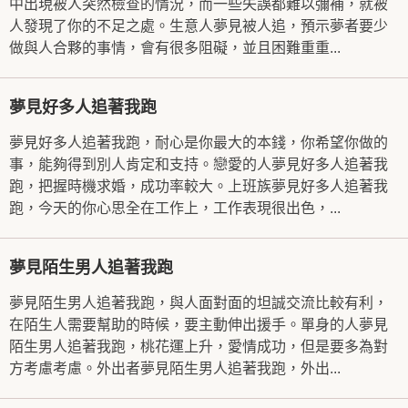
中出現被人突然檢查的情況，而一些失誤都難以彌補，就被
人發現了你的不足之處。生意人夢見被人追，預示夢者要少
做與人合夥的事情，會有很多阻礙，並且困難重重...
夢見好多人追著我跑
夢見好多人追著我跑，耐心是你最大的本錢，你希望你做的
事，能夠得到別人肯定和支持。戀愛的人夢見好多人追著我
跑，把握時機求婚，成功率較大。上班族夢見好多人追著我
跑，今天的你心思全在工作上，工作表現很出色，...
夢見陌生男人追著我跑
夢見陌生男人追著我跑，與人面對面的坦誠交流比較有利，
在陌生人需要幫助的時候，要主動伸出援手。單身的人夢見
陌生男人追著我跑，桃花運上升，愛情成功，但是要多為對
方考慮考慮。外出者夢見陌生男人追著我跑，外出...