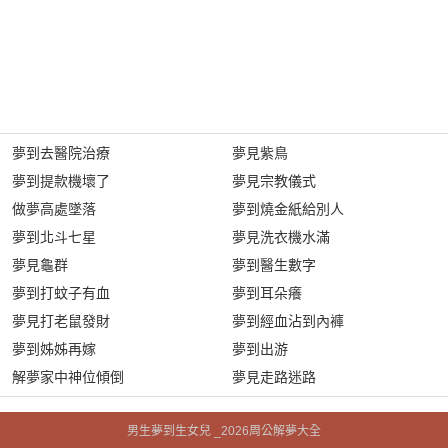
夢到去醫院治療
夢見紫鳥
夢到提款機壞了
夢見宗教儀式
做夢高處墜落
夢到燒金紙給別人
夢到北斗七星
夢見洗衣機水滿
夢見龜群
夢到醫生數字
夢到打蚊子有血
夢到耳朵癢
夢見打老鼠發財
夢到經血沾到內褲
夢到姊姊再嫁
夢到出游
解夢家中神位傾倒
夢見走路迷路
男生夢到生女兒 _2026周公解夢大全