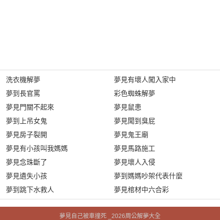
洗衣機解夢
夢見有壞人闖入家中
夢到長官罵
彩色蜘蛛解夢
夢見門關不起來
夢見鼠患
夢到上吊女鬼
夢見聞到臭屁
夢見房子裂開
夢見鬼王廟
夢見有小孩叫我媽媽
夢見馬路施工
夢見念珠斷了
夢見壞人入侵
夢見遺失小孩
夢到媽媽吵架代表什麼
夢到跳下水救人
夢見棺材中六合彩
夢見自己被車撞死 _2026周公解夢大全