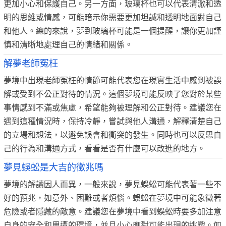
更加小心和保護自己。另一方面，玻璃杯也可以代表清澈和透
明的思維或情感，可能暗示你需要更加坦誠和透明地面對自己
和他人。總的來說，夢到玻璃杯可能是一個提醒，讓你更加謹
慎和清晰地處理自己的情緒和關係。
解夢老師冤枉
夢境中出現老師冤枉的情節可能代表您在現實生活中感到被誤
解或受到不公正對待的情況。這個夢境可能反映了您對於某些
事情感到不滿或焦慮，希望能夠被理解和公正對待。建議您在
遇到這種情況時，保持冷靜，嘗試與他人溝通，解釋清楚自己
的立場和想法，以避免誤會和衝突的發生。同時也可以反思自
己的行為和溝通方式，看看是否有什麼可以改進的地方。
夢見蜈蚣是大吉的徵兆嗎
夢境的解讀因人而異，一般來說，夢見蜈蚣可能代表著一些不
好的預兆，如意外、困難或者煩惱。蜈蚣在夢境中可能象徵著
危險或者隱藏的敵意。建議您在夢境中看到蜈蚣時要多加注意
自身的安全和周遭的環境，並且小心應對可能出現的挑戰。如