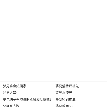
夢見拿金紙回家
夢見燒香拜祖先
夢見大學生
夢見水流光
夢見珠子有現實的影響和反應嗎?
夢到掉到排溝
夢到死去狗
夢見數字50